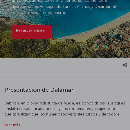
unas vacaciones de verano perfectas. Comience a
disfrutar de las ventajas de Turkish Airlines y Dalaman al
reservar un vuelo hoy mismo.
Reservar ahora
Presentación de Dalaman
Dalaman, en la provincia turca de Muğla, es conocida por sus aguas
cristalinas, sus dunas doradas y sus exuberantes paisajes verdes,
que garantizan que los numerosos visitantes turcos y de todo el
mundo que visitan Dalaman pasen unas vacaciones inolvidables.
Leer más
Magnífico punto de partida en la Riviera Turca, Dalaman tiene una