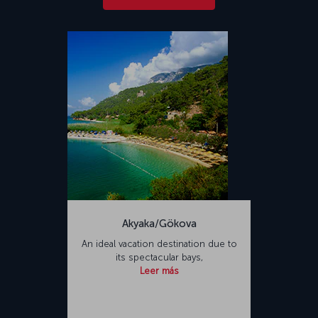
Akyaka/Gökova
An ideal vacation destination due to
its spectacular bays,
Leer más