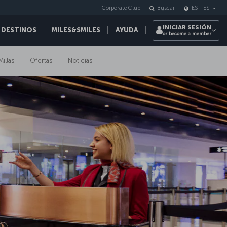
Corporate Club
Buscar
ES
-
ES
INICIAR SESIÓN
 DESTINOS
MILES&SMILES
AYUDA
or become a member
Millas
Ofertas
Noticias