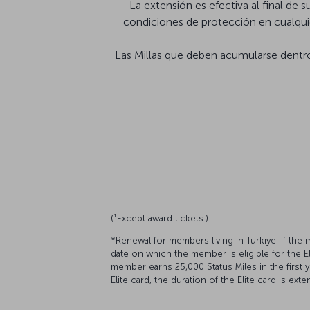
La extensión es efectiva al final de
condiciones de protección en cualqui
Las Millas que deben acumularse dentro
(¹Except award tickets.)
*Renewal for members living in Türkiye: If the
date on which the member is eligible for the El
member earns 25,000 Status Miles in the first 
Elite card, the duration of the Elite card is ex