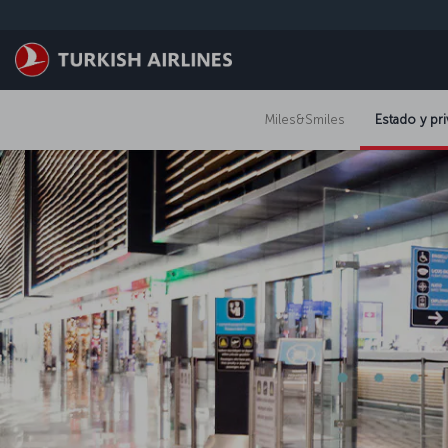
Saltar al contenido principal
Miles&Smiles
Estado y pri