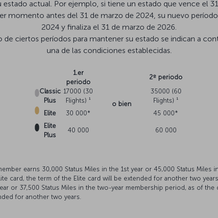
 su estado actual. Por ejemplo, si tiene un estado que vence el
er momento antes del 31 de marzo de 2024, su nuevo período 
2024 y finaliza el 31 de marzo de 2026.
 de ciertos períodos para mantener su estado se indican a cont
una de las condiciones establecidas.
1.er
2º periodo
periodo
Classic
17000 (30
35000 (60
Plus
Flights) ¹
Flights) ¹
o bien
Elite
30 000*
45 000*
Elite
40 000
60 000
Plus
 member earns 30,000 Status Miles in the 1st year or 45,000 Status Miles 
ite card, the term of the Elite card will be extended for another two year
year or 37,500 Status Miles in the two-year membership period, as of the 
tended for another two years.