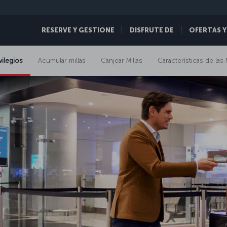
RESERVE Y GESTIONE
DISFRUTE DE
OFERTAS Y
vilegios
Acumular millas
Canjear Millas
Características de las 