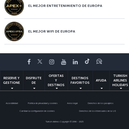
EL MEJOR ENTRETENIMIENTO DE EUROPA
EL MEJOR WIFI DE EUROPA
Facebook
Twitter
Instagram
YouTube
LinkedIn
TikTok
Blog
OFERTAS
TURKISH
RESERVE Y
DISFRUTE
DESTINOS
Y
AYUDA
AIRLINES
GESTIONE
DE
FAVORITOS
DESTINOS
HOLIDAYS
Accesibilidad
Política de privacidad y cookies
Aviso legal
Derechos de los pasajeros
Cambiar la configuración de cookies
Derechos de los interesados de la UE
Turkish Airlines Copyright © 1996 - 2025