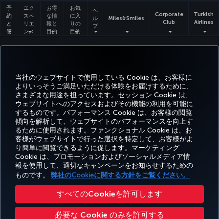
予
エク
お得
お気
ヘ
Corporate
Turkish
約
スペ
な情
に入
ル
Miles&Smiles
Club
Airlines
と
リエ
報と
りの
プ
管
ンス
目的
目的
理
地
地
アクセシビリティ
プライバシーポリシーおよびクッキーポリシー
法律上のお知らせ
搭乗者の権利
Cookie 設定の変更
EU データ主体の権利
当社のウェブサイトで使用している Cookie は、お客様に
よりいっそうご満足いただける体験をお届けするために、
Turkish Airlines Copyright © 1996 - 2025
さまざまな用途を担っています。セッション Cookie は、
ウェブサイトへのアクセスおよびその機能の利用を可能に
するものです。パフォーマンス Cookie は、お客様の閲覧
傾向を解析して、ウェブサイトのパフォーマンスを向上す
るために使用されます。ファンクショナル Cookie は、お
客様がウェブサイトで行った選択を特定して、お客様がよ
り簡単に閲覧できるように促します。マーケティング
Cookie は、プロモーションおよびソーシャルメディア情
報を使用して、適切なキャンペーンをお知らせするための
ものです。
弊社のCookieに関する方針をご覧ください。
すべてのCookieを許可します
必要な Cookie のみを許可する