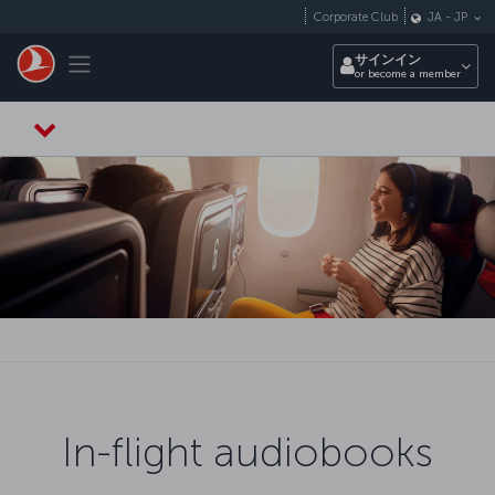
メインコンテンツにスキップ
Corporate Club
JA
-
JP
Toggle navigation
サインイン
or become a member
In-flight audiobooks