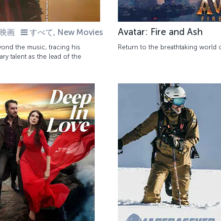
Avatar: Fire and Ash
映画
すべて, New Movies
eyond the music, tracing his
Return to the breathtaking world of
ry talent as the lead of the