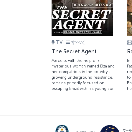
TV
すべて
The Secret Agent
R
Marcelo, with the help of a
In
mysterious woman named Elza and
Pat
her compatriots in the country's
re
growing underground resistance,
to
remains primarily focused on
Bh
escaping Brazil with his young son.
he
ワール