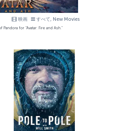
映画
すべて, New Movies
 Pandora for “Avatar: Fire and Ash.”