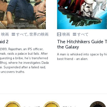
映画
すべて, 世界の映画
映画
すべて
aid 2
The Hitchhikers Guide 
the Galaxy
 1989, Rajasthan, an IPS officer,
naik, raids a palace but fails. After
A man is whisked into space by hi
questing a bribe, he's transferred
best friend - an alien.
 Bhoj, where he investigates Dada
ai. Suspended after a failed raid,
 uncovers truths.