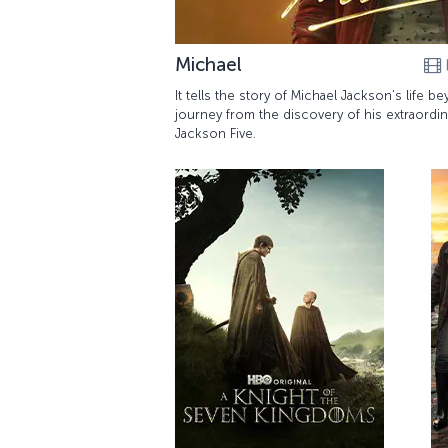
Michael
It tells the story of Michael Jackson’s life b
journey from the discovery of his extraordina
Jackson Five.