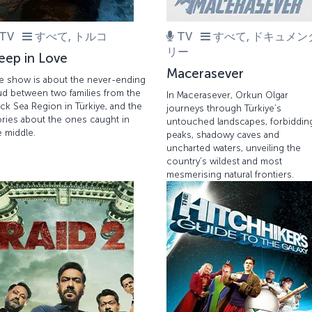
TV
すべて, トルコ
TV
すべて, ドキュメン
リー
eep in Love
Macerasever
e show is about the never-ending
ud between two families from the
In Macerasever, Orkun Olgar
ack Sea Region in Türkiye, and the
journeys through Türkiye’s
ories about the ones caught in
untouched landscapes, forbiddin
e middle.
peaks, shadowy caves and
uncharted waters, unveiling the
country’s wildest and most
mesmerising natural frontiers.