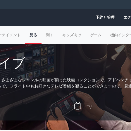
予約と管理
エク
ーテイメント
見る
聞く
キッズ向け
ゲーム
機内インタ
イブ
、さまざまなジャンルの映画が揃った映画コレクションで、アドベンチ
ムで、フライト中もお好きなテレビ番組を観ることができますので、見
TV