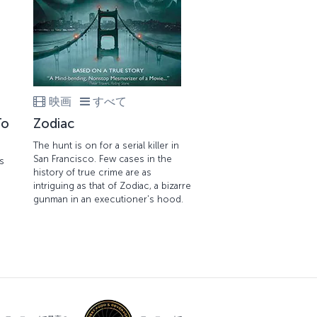
映画
すべて
To
Zodiac
The hunt is on for a serial killer in
San Francisco. Few cases in the
s
history of true crime are as
intriguing as that of Zodiac, a bizarre
gunman in an executioner's hood.