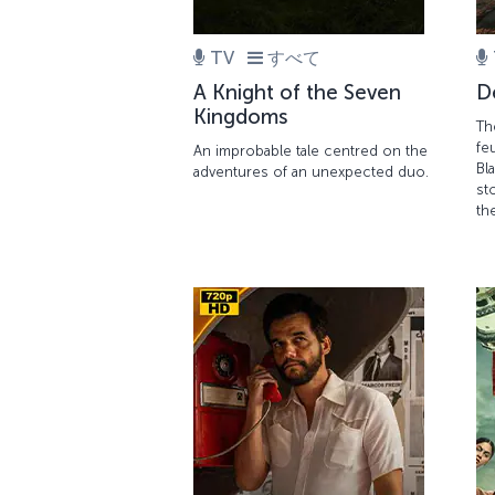
TV
すべて
A Knight of the Seven
D
Kingdoms
Th
fe
An improbable tale centred on the
Bl
adventures of an unexpected duo.
st
th