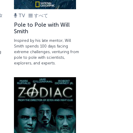
タ
TV
すべて
Pole to Pole with Will
Smith
Inspired by his late mentor, Will
Smith spends 100 days facing
g
extreme challenges, venturing from
pole to pole with scientists,
explorers, and experts.