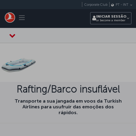
Pular para o conteúdo principal
Corporate Club
PT
-
INT
Toggle navigation
INICIAR SESSÃO
or become a member
Rafting/Barco insuflável
Transporte a sua jangada em voos da Turkish
Airlines para usufruir das emoções dos
rápidos.