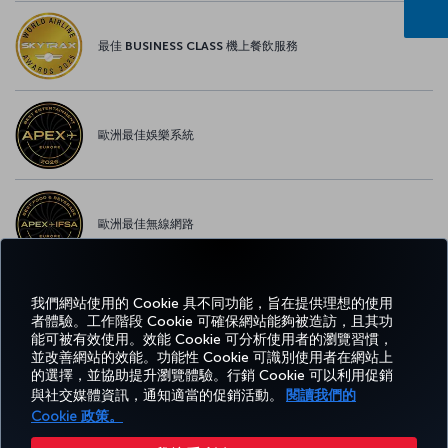
最佳 BUSINESS CLASS 機上餐飲服務
歐洲最佳娛樂系統
歐洲最佳無線網路
我們網站使用的 Cookie 具不同功能，旨在提供理想的使用
者體驗。工作階段 Cookie 可確保網站能夠被造訪，且其功
Facebook
Twitter
Instagram
YouTube
LinkedIn
Tiktok
部落格
Pinterest
What
能可被有效使用。效能 Cookie 可分析使用者的瀏覽習慣，
並改善網站的效能。功能性 Cookie 可識別使用者在網站上
的選擇，並協助提升瀏覽體驗。行銷 Cookie 可以利用促銷
預訂
優惠
TURKISH
體
說
Corporate
與社交媒體資訊，通知適當的促銷活動。
閱讀我們的
及管
及目
MILES&SMILES
AIRLINES（土耳
驗
明
Club
理
的地
其航空）
Cookie 政策。