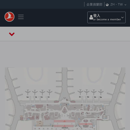
跳至主內容
企業俱樂部
ZH
-
TW
Toggle navigation
登入
or become a member