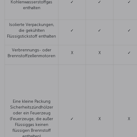
Kohlenwasserstoffgas
✓
✓
✓
enthalten
Isolierte Verpackungen,
die gekühlten
✓
✓
✓
Flüssigstickstoff enthalten
Verbrennungs- oder
X
X
✓
Brennstoffzellenmotoren
Eine kleine Packung
Sicherheitszündhölzer
oder ein Feuerzeug
(Feuerzeuge, die außer
✓
X
X
Flüssiggas keinen
flüssigen Brennstoff
enthalten)