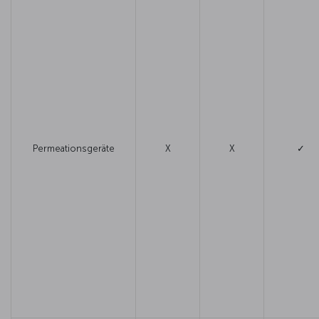
Permeationsgeräte
X
X
✓