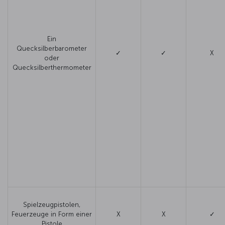
Ein
Quecksilberbarometer
✓
✓
X
oder
Quecksilberthermometer
Spielzeugpistolen,
Feuerzeuge in Form einer
X
X
✓
Pistole