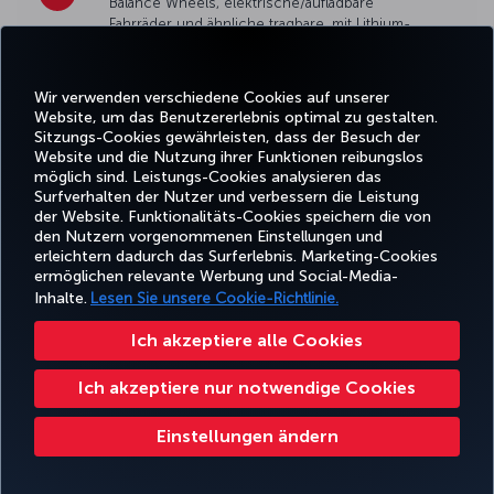
Balance Wheels, elektrische/aufladbare
Fahrräder und ähnliche tragbare, mit Lithium-
Ionen-Batterien betriebene tragbare Geräte
sowie mit Lithium-Batterien betriebene fahrbare
Koffer sind an Bord nicht erlaubt.
Wir verwenden verschiedene Cookies auf unserer
Website, um das Benutzererlebnis optimal zu gestalten.
Sitzungs-Cookies gewährleisten, dass der Besuch der
Website und die Nutzung ihrer Funktionen reibungslos
möglich sind. Leistungs-Cookies analysieren das
The only element that can pose a danger in
Surfverhalten der Nutzer und verbessern die Leistung
carrying drones used for hobby purposes in
der Website. Funktionalitäts-Cookies speichern die von
the cabin is the type and capacity of the battery
den Nutzern vorgenommenen Einstellungen und
they contain. There is no problem in carrying
erleichtern dadurch das Surferlebnis. Marketing-Cookies
battery-containing drones in the cabin within
ermöglichen relevante Werbung und Social-Media-
the restrictions regarding electronic devices
Inhalte.
Lesen Sie unsere Cookie-Richtlinie.
containing lithium batteries specified in the
ICAO Doc.9284 Technical Instructions.
Ich akzeptiere alle Cookies
Ich akzeptiere nur notwendige Cookies
Einstellungen ändern
Nassbatterien, Blei-Säure-Batterien und ähnliche
Batterien, die in elektrischen Rollstühlen oder
Mobilitätshilfen verwendet werden, sind