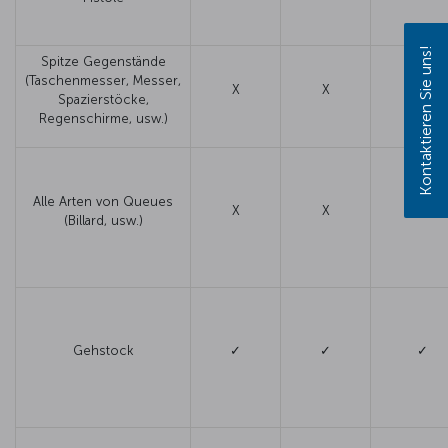
Kontaktieren Sie uns!
Spitze Gegenstände
(Taschenmesser, Messer,
X
X
✓
Spazierstöcke,
Regenschirme, usw.)
Alle Arten von Queues
X
X
✓
(Billard, usw.)
Gehstock
✓
✓
✓