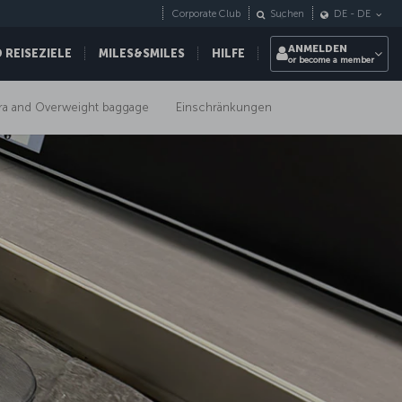
Corporate Club
Suchen
DE
-
DE
ANMELDEN
REISEZIELE
MILES&SMILES
HILFE
or become a member
tra and Overweight baggage
Einschränkungen