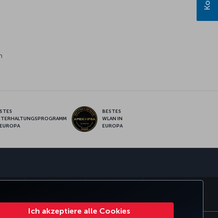
n
STES
BESTES
NTERHALTUNGSPROGRAMM
WLAN IN
 EUROPA
EUROPA
pp
SMILES
CORPORATE CLUB
TURKISH AIRLINES
Ich akzeptiere alle Cookies