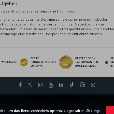
aufgeben
abässe als aufgegebenes Gepäck im Frachtraum.
instrumente zu gewährleisten, müssen sie sicher in einem robusten
päck aufgegebene Instrumente werden nicht per Gepäckband in das
 behandelt, um einen sicheren Transport zu gewährleisten. Bitte beachte
gepäckmenge eine zusätzliche Überpäckgebühr entrichten müssen.
BESTE
BESTES BORD-
BE
WELTKLASSE
FLUGGESELLSCHAFT
CATERING IN DER
U
EUROPAS
BUSINESS CLASS
IN
Facebook
Twitter
Instagram
YouTube
LinkedIn
TikTok
Blog
Whatsa
BOTE UND REISEZIELE
HILFE
TURKISH AIRLINES HOLIDAYS
MILES&
te, um das Benutzererlebnis optimal zu gestalten. Sitzungs-