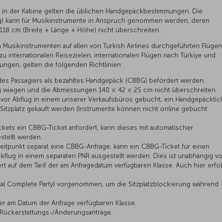
 in der Kabine gelten die üblichen Handgepäckbestimmungen. Die
g) kann für Musikinstrumente in Anspruch genommen werden, deren
118 cm (Breite + Länge + Höhe) nicht überschreiten.
 Musikinstrumenten auf allen von Turkish Airlines durchgeführten Flügen
 zu internationalen Reisezielen, internationalen Flügen nach Türkiye und
ungen, gelten die folgenden Richtlinien:
es Passagiers als bezahltes Handgepäck (CBBG) befördert werden.
 kg wiegen und die Abmessungen 140 × 42 × 25 cm nicht überschreiten.
vor Abflug in einem unserer Verkaufsbüros gebucht, ein Handgepäcktic
 Sitzplatz gekauft werden (Instrumente können nicht online gebucht
ckets ein CBBG-Ticket anfordert, kann dieses mit automatischer
tellt werden.
Zeitpunkt separat eine CBBG-Anfrage, kann ein CBBG-Ticket für einen
kflug in einem separaten PNR ausgestellt werden. Dies ist unabhängig v
rt auf dem Tarif der am Anfragedatum verfügbaren Klasse. Auch hier erfol
otal Complete Party) vorgenommen, um die Sitzplatzblockierung während
er am Datum der Anfrage verfügbaren Klasse.
 Rückerstattungs-/Änderungsanträge.