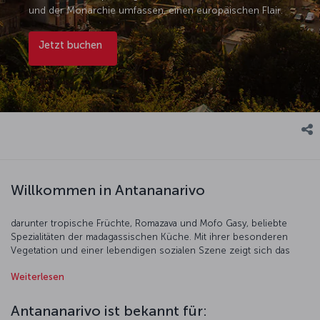
und der Monarchie umfassen, einen europäischen Flair.
Jetzt buchen
Willkommen in Antananarivo
darunter tropische Früchte, Romazava und Mofo Gasy, beliebte
Spezialitäten der madagassischen Küche. Mit ihrer besonderen
Vegetation und einer lebendigen sozialen Szene zeigt sich das
kulturelle Erbe Antananarivos unter anderem im historischen Rova-
Weiterlesen
Palast und in den gepflasterten Straßen mit Spuren der
französischen Kolonialzeit. Ein weiteres bedeutendes Highlight ist
der Königshügel von Ambohimanga, eine UNESCO-Welterbestätte
Antananarivo ist bekannt für:
mit den Ruinen einer Königsstadt und Grabstätte. Die roten