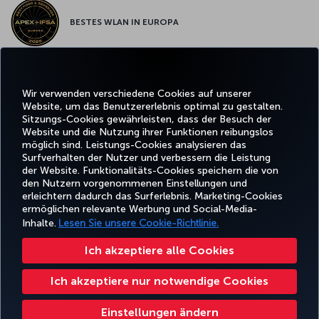
BESTES WLAN IN EUROPA
Wir verwenden verschiedene Cookies auf unserer
Facebook
Twitter
Instagram
YouTube
LinkedIn
TikTok
Blog
Whatsa
Website, um das Benutzererlebnis optimal zu gestalten.
Sitzungs-Cookies gewährleisten, dass der Besuch der
Website und die Nutzung ihrer Funktionen reibungslos
BUCHEN
ANGEBOTE
TURKISH
möglich sind. Leistungs-Cookies analysieren das
UND
ERLEBNIS
UND
HILFE
AIRLINES
MILES&SMIL
VERWALTEN
REISEZIELE
HOLIDAYS
Surfverhalten der Nutzer und verbessern die Leistung
der Website. Funktionalitäts-Cookies speichern die von
den Nutzern vorgenommenen Einstellungen und
erleichtern dadurch das Surferlebnis. Marketing-Cookies
Barrierefreiheit
Impressum
Datenschutz- und Cookie-Richtlinie
Rechtliche Hinweise
ermöglichen relevante Werbung und Social-Media-
Fluggastrechte
Cookie-Einstellungen ändern
Rechte betroffener Personen in der EU
Inhalte.
Lesen Sie unsere Cookie-Richtlinie.
49 69 86 799 849
Ich akzeptiere alle Cookies
Turkish Airlines Copyright © 1996–2025 Die Turkish Airlines Miles&Smiles Mastercard Gold Kreditkarte wird von der Advanzia
Bank S.A. gemäß einer Lizenz von Mastercard International ausgegeben. ¹ Der Mastercard-Wechselkurs, der für Zahlungen
Ich akzeptiere nur notwendige Cookies
in Fremdwährungen verwendet wird, enthält einen Aufschlag. Für weitere Informationen besuchen Sie bitte
https://travelprepaid.mastercard.com/rates
.² Für Bargeldabhebungen am Schalter/am Geldautomaten werden Zinsen
gemäß dem Preisverzeichnis berechnet.
Einstellungen ändern