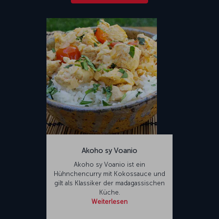
Akoho sy Voanio
Akoho sy Voanio ist ein
Hühnchencurry mit Kokossauce und
gilt als Klassiker der madagassischen
Küche.
Weiterlesen