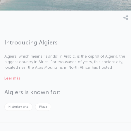
Introducing Algiers
Algiers, which means “islands” in Arabic, is the capital of Algeria, the
biggest country in Africa. For thousands of years, this ancient city,
located near the Atlas Mountains in North Africa, has hosted
numerous civilizations including the Egyptians, Romans, Ottomans,
Leer más
and latterly the French until Algeria gained independence in 1962.
Algiers is known for:
Historia y arte
Playa