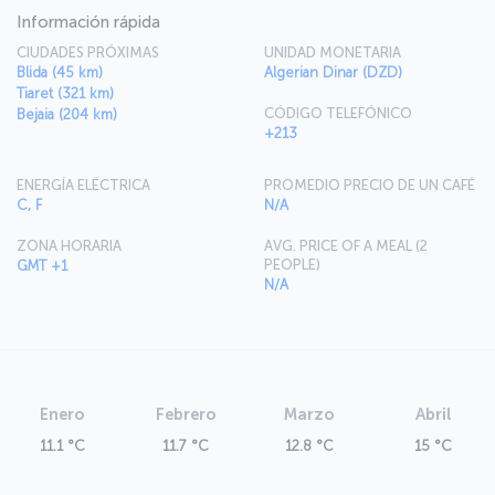
Información rápida
CIUDADES PRÓXIMAS
UNIDAD MONETARIA
Blida (45 km)
Algerian Dinar (DZD)
Tiaret (321 km)
CÓDIGO TELEFÓNICO
Bejaia (204 km)
+213
ENERGÍA ELÉCTRICA
PROMEDIO PRECIO DE UN CAFÉ
C, F
N/A
ZONA HORARIA
AVG. PRICE OF A MEAL (2
PEOPLE)
GMT +1
N/A
Enero
Febrero
Marzo
Abril
11.1 °C
11.7 °C
12.8 °C
15 °C