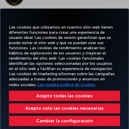
EL MEJOR WIFI DE EUROPA
Las cookies que utilizamos en nuestro sitio web tienen
diferentes funciones para crear una experiencia de
usuario ideal. Las cookies de sesión garantizan que se
pueda visitar el sitio web y que se puedan usar sus
funciones. Las cookies de rendimiento analizan los
Facebook
Twitter
Instagram
YouTube
LinkedIn
TikTok
Blog
Pinterest
What
hábitos de exploración de los usuarios y mejoran el
rendimiento del sitio web. Las cookies funcionales
identifican las opciones seleccionadas por los usuarios
OFERTAS
en el sitio web y facilitan su experiencia de navegación.
RESERVE Y
DISFRUTE
CL
Y
AYUDA
MILES&SMILES
GESTIONE
DE
CORPO
Las cookies de marketing informan sobre las campañas
DESTINOS
adecuadas a través de promociones y anuncios en
redes sociales.
Lea nuestra política de cookies.
Accesibilidad
Política de privacidad y cookies
Aviso legal
Derechos de los pasajeros
Acepto todas las cookies
Cambiar la configuración de cookies
Programa de atención al cliente DOT de EE. UU.
Acepto solo las cookies necesarias
Derechos de los interesados de la UE
Turkish Airlines Copyright © 1996 - 2026
Cambiar la configuración