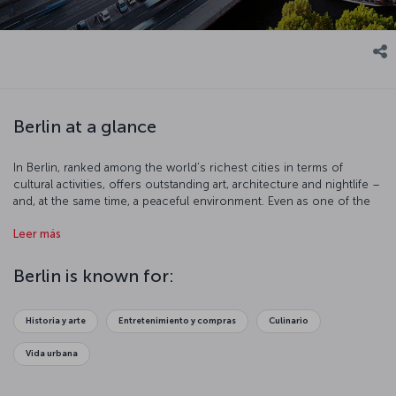
Berlin at a glance
In Berlin, ranked among the world’s richest cities in terms of
cultural activities, offers outstanding art, architecture and nightlife –
and, at the same time, a peaceful environment. Even as one of the
most populous and cosmopolitan centers in Europe, Berlin’s big
Leer más
city atmosphere is tempered by its parks and gardens, as well as
the Spree and Havel rivers, which run through the city.
Berlin is known for:
Discover Berlin with us
Istanbul-Berlin flights via Turkish Airlines take an average of two
Historia y arte
Entretenimiento y compras
Culinario
hours and 55 minutes. Before exploring Berlin, one of the most
important capitals of Europe, Turkish Airlines welcomes you to a
Vida urbana
comfortable journey complemented by delicious treats and Turkish
Airlines privileges. You can visit the
flight ticket
page for the most
advantageous fares to Berlin.