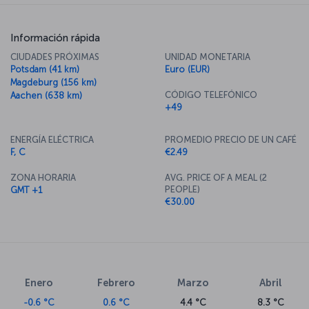
For a brand new story: Buy a Berlin flight
ticket now
Información rápida
CIUDADES PRÓXIMAS
UNIDAD MONETARIA
Turkish Airlines operates direct flights to Berlin from Istanbul and
Potsdam (41 km)
Euro (EUR)
Ankara multiple times per day. You can access more details on
Magdeburg (156 km)
Berlin flight ticket prices and flights to Berlin on our flight ticket
CÓDIGO TELEFÓNICO
Aachen (638 km)
page as well as on this page.
+49
ENERGÍA ELÉCTRICA
PROMEDIO PRECIO DE UN CAFÉ
F, C
€2.49
ZONA HORARIA
AVG. PRICE OF A MEAL (2
PEOPLE)
GMT +1
€30.00
Enero
Febrero
Marzo
Abril
-0.6 °C
0.6 °C
4.4 °C
8.3 °C