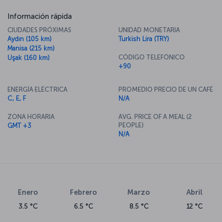
Información rápida
CIUDADES PRÓXIMAS
UNIDAD MONETARIA
Aydın (105 km)
Turkish Lira (TRY)
Manisa (215 km)
CÓDIGO TELEFÓNICO
Uşak (160 km)
+90
ENERGÍA ELÉCTRICA
PROMEDIO PRECIO DE UN CAFÉ
C, E, F
N/A
ZONA HORARIA
AVG. PRICE OF A MEAL (2
PEOPLE)
GMT +3
N/A
Enero
Febrero
Marzo
Abril
3.5 °C
6.5 °C
8.5 °C
12 °C