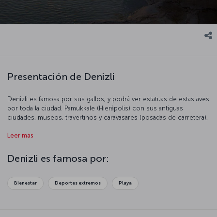
Presentación de Denizli
Denizli es famosa por sus gallos, y podrá ver estatuas de estas aves
por toda la ciudad. Pamukkale (Hierápolis) con sus antiguas
ciudades, museos, travertinos y caravasares (posadas de carretera),
en la Ruta de la Seda hacen de Denizli un importante destino
Leer más
turístico.
Denizli es famosa por:
Bienestar
Deportes extremos
Playa