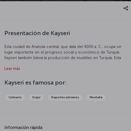
Presentación de Kayseri
Esta ciudad de Anatolia central, que data del 4000 a. C., ocupa un
lugar importante en el progreso social y económico de Turquía.
Kayseri también lidera la producción de muebles en Turquía. Esta
ciudad dinámica y autosuficiente en la falda del monte Erciyes le
Leer más
espera.
Kayseri es famosa por:
Culinario
Esquí
Deportes extremos
Montaña
Información rápida