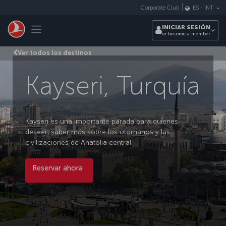
Saltar al contenido principal
Corporate Club
ES
-
INT
Toggle navigation
INICIAR SESIÓN
or become a member
Ver todos los destinos
Kayseri, Turquía
Kayseri es una importante parada para quienes
deseen saber más sobre los otomanos y las
civilizaciones de Anatolia central.
Reservar ahora