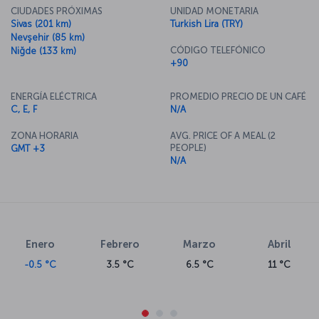
CIUDADES PRÓXIMAS
UNIDAD MONETARIA
Sivas (201 km)
Turkish Lira (TRY)
Nevşehir (85 km)
CÓDIGO TELEFÓNICO
Niğde (133 km)
+90
ENERGÍA ELÉCTRICA
PROMEDIO PRECIO DE UN CAFÉ
C, E, F
N/A
ZONA HORARIA
AVG. PRICE OF A MEAL (2
PEOPLE)
GMT +3
N/A
Enero
Febrero
Marzo
Abril
-0.5 °C
3.5 °C
6.5 °C
11 °C