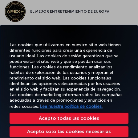
EL MEJOR ENTRETENIMIENTO DE EUROPA
EL MEJOR WIFI DE EUROPA
Las cookies que utilizamos en nuestro sitio web tienen
diferentes funciones para crear una experiencia de
usuario ideal. Las cookies de sesión garantizan que se
pueda visitar el sitio web y que se puedan usar sus
funciones. Las cookies de rendimiento analizan los
Facebook
Twitter
Instagram
YouTube
LinkedIn
TikTok
Blog
Pinterest
What
hábitos de exploración de los usuarios y mejoran el
rendimiento del sitio web. Las cookies funcionales
identifican las opciones seleccionadas por los usuarios
OFERTAS
en el sitio web y facilitan su experiencia de navegación.
RESERVE Y
DISFRUTE
CL
Y
AYUDA
MILES&SMILES
GESTIONE
DE
CORPO
Las cookies de marketing informan sobre las campañas
DESTINOS
adecuadas a través de promociones y anuncios en
redes sociales.
Lea nuestra política de cookies.
Accesibilidad
Política de privacidad y cookies
Aviso legal
Derechos de los pasajeros
Acepto todas las cookies
Cambiar la configuración de cookies
Programa de atención al cliente DOT de EE. UU.
Acepto solo las cookies necesarias
Derechos de los interesados de la UE