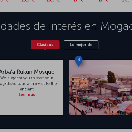
0 °C
29.5 °C
28.5 °C
27 °C
27 °C
27.5 
idades de interés en
Mogad
Clásicos
Lo mejor de
B
Arba’a Rukun Mosque
We suggest you to start your
ogadishu tour with a visit to the
ancient
Leer más