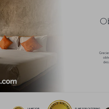
Ob
Gracia
obte
des
LA MEJOR
EL MEJOR CATERING