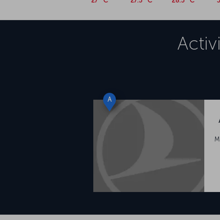
27 °C
27.5 °C
28.5 °C
3
Activ
A
M