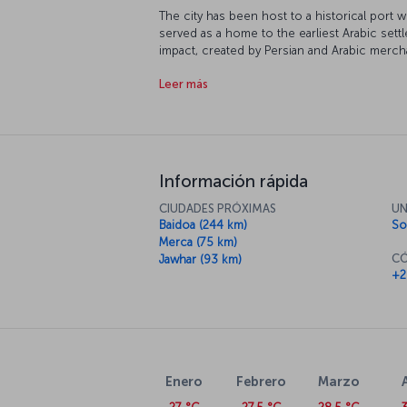
The city has been host to a historical port w
served as a home to the earliest Arabic sett
impact, created by Persian and Arabic merch
African culture, springs a magnificent city. L
Leer más
quite fantastic African city filled with natural
Información rápida
CIUDADES PRÓXIMAS
UN
Baidoa (244 km)
So
Merca (75 km)
CÓ
Jawhar (93 km)
+2
Enero
Febrero
Marzo