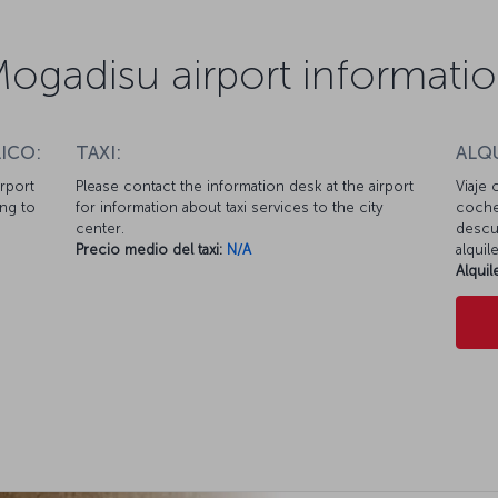
ogadisu airport informati
ICO:
TAXI:
ALQ
irport
Please contact the information desk at the airport
Viaje 
ing to
for information about taxi services to the city
coche
center.
descue
Precio medio del taxi:
N/A
alquil
Alqui