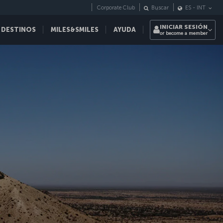
Corporate Club
Buscar
ES
-
INT
INICIAR SESIÓN
 DESTINOS
MILES&SMILES
AYUDA
or become a member