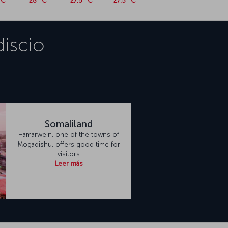
°C
28 °C
27.5 °C
27.5 °C
iscio
Somaliland
Hamarwein, one of the towns of
Mogadishu, offers good time for
visitors
Leer más