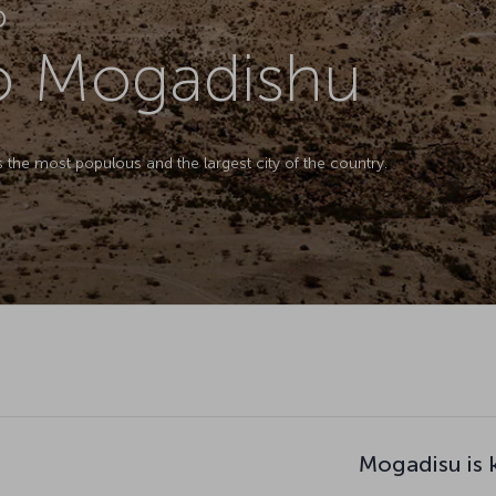
D
to Mogadishu
s the most populous and the largest city of the country.
Mogadisu is 