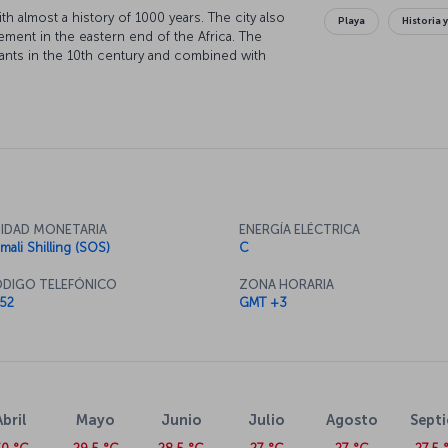
ith almost a history of 1000 years. The city also
Playa
Historia y
lement in the eastern end of the Africa. The
ants in the 10th century and combined with
et’s try and get to know the city better which is a
 and historical beauties.
IDAD MONETARIA
ENERGÍA ELÉCTRICA
mali Shilling (SOS)
C
DIGO TELEFÓNICO
ZONA HORARIA
52
GMT +3
Abril
Mayo
Junio
Julio
Agosto
Sept