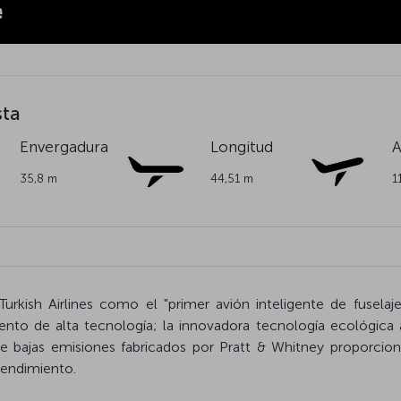
sta
Envergadura
Longitud
A
35,8 m
44,51 m
1
urkish Airlines como el "primer avión inteligente de fusela
nto de alta tecnología; la innovadora tecnología ecológica a
bajas emisiones fabricados por Pratt & Whitney proporcion
rendimiento.