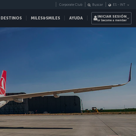
Corporate Club
Buscar
ES
-
INT
INICIAR SESIÓN
 DESTINOS
MILES&SMILES
AYUDA
or become a member