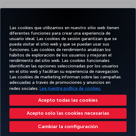
Compliance Policy
Learn more
Las cookies que utilizamos en nuestro sitio web tienen
diferentes funciones para crear una experiencia de
usuario ideal. Las cookies de sesión garantizan que se
pueda visitar el sitio web y que se puedan usar sus
funciones. Las cookies de rendimiento analizan los
Facebook
Twitter
Instagram
YouTube
LinkedIn
TikTok
Blog
Pinterest
What
hábitos de exploración de los usuarios y mejoran el
rendimiento del sitio web. Las cookies funcionales
identifican las opciones seleccionadas por los usuarios
OFERTAS
en el sitio web y facilitan su experiencia de navegación.
RESERVE Y
DISFRUTE
CL
Y
AYUDA
MILES&SMILES
GESTIONE
DE
CORPO
Las cookies de marketing informan sobre las campañas
DESTINOS
adecuadas a través de promociones y anuncios en
redes sociales.
Lea nuestra política de cookies.
Accesibilidad
Política de privacidad y cookies
Aviso legal
Derechos de los pasajeros
Acepto todas las cookies
Cambiar la configuración de cookies
Programa de atención al cliente DOT de EE. UU.
Acepto solo las cookies necesarias
Derechos de los interesados de la UE
Turkish Airlines Copyright © 1996 - 2026
Cambiar la configuración