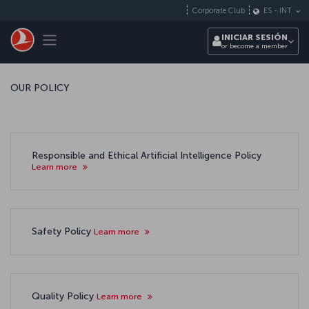
Saltar al contenido principal
Corporate Club
ES
-
INT
Toggle navigation
INICIAR SESIÓN
or become a member
OUR POLICY
Responsible and Ethical Artificial Intelligence Policy
Learn more
Safety Policy
Learn more
Quality Policy
Learn more