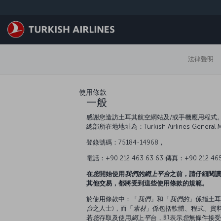
跳至主內容
法律聲明
使用條款
一般
感謝您造訪土耳其航空網站及/或手機應用程式。
總部所在地地址為：Turkish Airlines General Manage
登錄號碼：75184-14968，
電話：+90 212 463 63 63 傳真：+90 212 465
在
您
開始使用
我們的
網上平台
之前，請仔細閱讀
其他交易，都將受到這些使用條款的規範。
於使用條款中：「
我們
」和「
我們的
」係指土耳
台
之人士)，而「
素材
」係包括軟體、程式、資
若
您
存取及使用
網
上
平
台，即表示
您
無條件接受