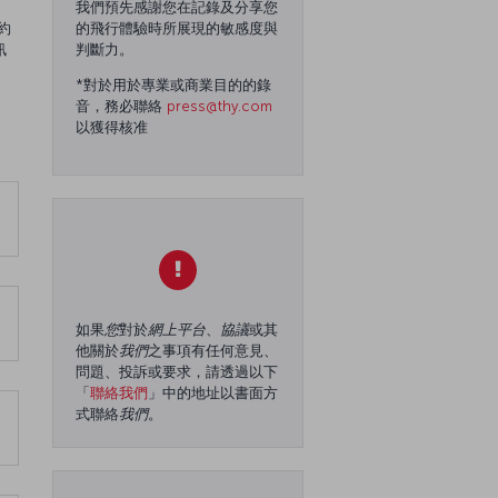
我們預先感謝您在記錄及分享您
約
的飛行體驗時所展現的敏感度與
訊
判斷力。
*對於用於專業或商業目的的錄
音，務必聯絡
press@thy.com
以獲得核准
如果
您
對於
網上平台
、
協議
或其
他關於
我們
之事項有任何意見、
問題、投訴或要求，請透過以下
「
聯絡我們
」中的地址以書面方
式聯絡
我們
。