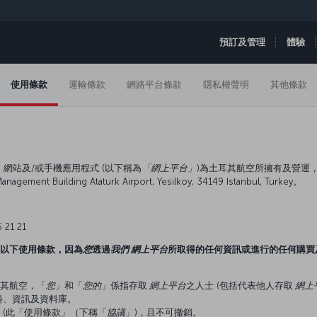
預訂及管理
體驗
使用條款
運輸條款
網路平台條款
隱私權聲明
其他條款
網站及/或手機應用程式 (以下稱為
「網上平台」
)為土耳其航空所擁有及營運
ment Building Ataturk Airport, Yesilkoy, 34149 Istanbul, Turkey。
 21 21
以下使用條款，因為
您
透過
我們
網上平台
所取得的任何資訊或進行的任何購買
其航空，「
您
」和「
您的
」係指存取
網上平台
之人士 (包括代表他人存取
網上
料、資訊及資料庫。
 (此「使用條款」（下稱「
協議
」)，且不可撤銷。