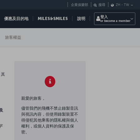
企業俱樂部
搜尋
ZH
-
TW
登入
優惠及目的地
MILES&SMILES
說明
or become a member
旅客權益
，其
親愛的旅客，
儘管我們的飛機不禁止錄製音訊
及
與視訊內容，但使用錄製裝置不
得侵犯其他乘客的隱私權與個人
平
權利，或個人資料的保護及保
密。