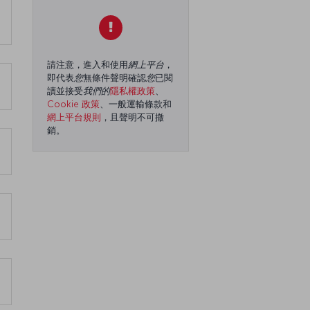
請注意，進入和使用
網上平台
，
即代表
您
無條件聲明確認
您
已閱
讀並接受
我們的
隱私權政策
、
Cookie 政策
、一般運輸條款和
網上平台規則
，且聲明不可撤
銷。