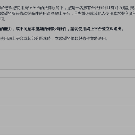
用於您
與
您
使用
網上平台
的法律規範下，
您
是一名擁有合法權利且有能力簽訂契
協議
的所有條款與條件使用這些
網
上
平
台，且對於
您
或其他人使用
您的
登入資
款項。
的能力，或不同意本
協議
的條款和條件，請勿使用網上平台並立即退出。
使用
網
上
平
台或其部分區塊時，本
協議
的條款與條件亦將適用。