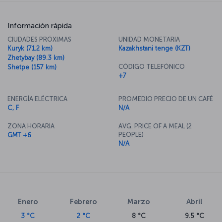
Información rápida
CIUDADES PRÓXIMAS
UNIDAD MONETARIA
Kuryk (71.2 km)
Kazakhstani tenge (KZT)
Zhetybay (89.3 km)
CÓDIGO TELEFÓNICO
Shetpe (157 km)
+7
ENERGÍA ELÉCTRICA
PROMEDIO PRECIO DE UN CAFÉ
C, F
N/A
ZONA HORARIA
AVG. PRICE OF A MEAL (2
PEOPLE)
GMT +6
N/A
Enero
Febrero
Marzo
Abril
3 °C
2 °C
8 °C
9.5 °C