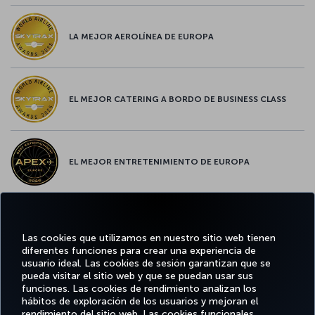
LA MEJOR AEROLÍNEA DE EUROPA
EL MEJOR CATERING A BORDO DE BUSINESS CLASS
EL MEJOR ENTRETENIMIENTO DE EUROPA
EL MEJOR WIFI DE EUROPA
Las cookies que utilizamos en nuestro sitio web tienen
diferentes funciones para crear una experiencia de
usuario ideal. Las cookies de sesión garantizan que se
pueda visitar el sitio web y que se puedan usar sus
funciones. Las cookies de rendimiento analizan los
Facebook
Twitter
Instagram
YouTube
LinkedIn
TikTok
Blog
Pinterest
What
hábitos de exploración de los usuarios y mejoran el
rendimiento del sitio web. Las cookies funcionales