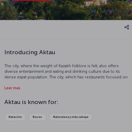
Introducing Aktau
The city, where the weight of Kazakh folklore is felt, also offers
diverse entertainment and eating and drinking culture due to its
dense expat population. The city, which has restaurants focused on
European, Asian and Middle Eastern cuisines, also responds to the
Leer más
expectation of a sea-sand-sun-oriented holiday with its touristic
centers located on the coast.
Aktau is known for:
Natación
Buceo
Naturaleza y vida salvaje