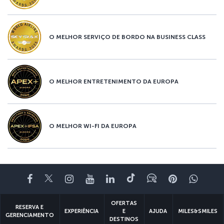
O MELHOR SERVIÇO DE BORDO NA BUSINESS CLASS
O MELHOR ENTRETENIMENTO DA EUROPA
O MELHOR WI-FI DA EUROPA
Facebook
Twitter
Instagram
YouTube
LinkedIn
Tiktok
Blog
Pinterest
What
OFERTAS
RESERVA E
EXPERIÊNCIA
E
AJUDA
MILES&SMILES
GERENCIAMENTO
DESTINOS