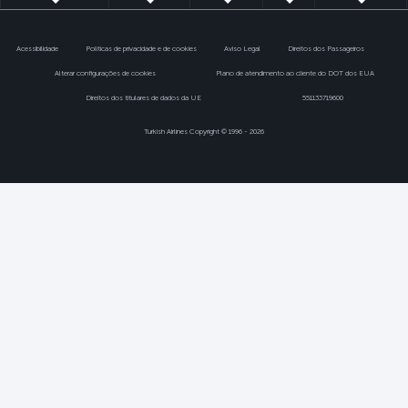
Acessibilidade
Politicas de privacidade e de cookies
Aviso Legal
Direitos dos Passageiros
Alterar configurações de cookies
Plano de atendimento ao cliente do DOT dos EUA
Direitos dos titulares de dados da UE
551133719600
Turkish Airlines Copyright © 1996 - 2026