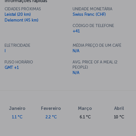
Informações rápidas
CIDADES PRÓXIMAS
UNIDADE MONETÁRIA
Leistal (20 km)
Swiss Franc (CHF)
Delemont (45 km)
CÓDIGO DE TELEFONE
+41
ELETRICIDADE
MÉDIA PREÇO DE UM CAFÉ
I
N/A
FUSO HORÁRIO
AVG. PRICE OF A MEAL (2
PEOPLE)
GMT +1
N/A
Janeiro
Fevereiro
Março
Abril
1.1 °C
2.2 °C
6.1 °C
10 °C