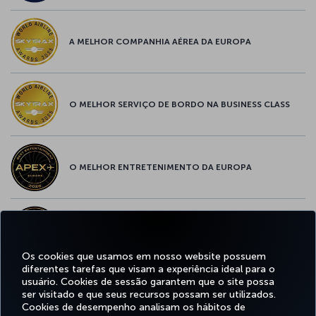
A MELHOR COMPANHIA AÉREA DA EUROPA
O MELHOR SERVIÇO DE BORDO NA BUSINESS CLASS
O MELHOR ENTRETENIMENTO DA EUROPA
O MELHOR WI-FI DA EUROPA
Os cookies que usamos em nosso website possuem
diferentes tarefas que visam a experiência ideal para o
usuário. Cookies de sessão garantem que o site possa
ser visitado e que seus recursos possam ser utilizados.
Facebook
Twitter
Instagram
YouTube
LinkedIn
Tiktok
Blog
Pinterest
What
Cookies de desempenho analisam os hábitos de