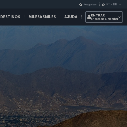
Pesquisar
PT
-
BR
ENTRAR
 DESTINOS
MILES&SMILES
AJUDA
or become a member