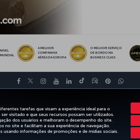
A MELHOR
O MELHOR SERVIÇO
NÍVEL
COMPANHIA
DE BORDO NA
MUNDIAL
AÉREA DA EUROPA
BUSINESS CLASS
Facebook
Twitter
Instagram
YouTube
LinkedIn
Tiktok
Blog
Pinterest
What
XPERIÊNCIA
OFERTAS E DESTINOS
AJUDA
MILES&SMILES
CORP
rentes tarefas que visam a experiência ideal para o
ser visitado e que seus recursos possam ser utilizados.
gação dos usuários e melhoram o desempenho do site.
os no site e facilitam a sua experiência de navegação.
es
Aviso Legal
Direitos dos Passageiros
Alterar configurações de cookies
 usando informações de promoções e de mídias sociais.
lares de dados da UE
Turkish Airlines Copyright © 1996 - 2026