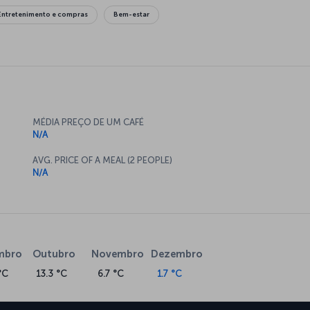
Entretenimento e compras
Bem-estar
MÉDIA PREÇO DE UM CAFÉ
N/A
AVG. PRICE OF A MEAL (2 PEOPLE)
N/A
mbro
Outubro
Novembro
Dezembro
°C
13.3 °C
6.7 °C
1.7 °C