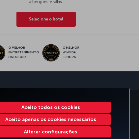
albergues e villas.
Selecione o hotel
O MELHOR
O MELHOR
ENTRETENIMENTO
WI-FI DA
DA EUROPA
EUROPA
sApp
ORATE CLUB
TURKISH AIRLINES
Aceito todos os cookies
Aceito apenas os cookies necessários
Plano de atendimento ao cliente do DOT dos EUA
551133719600
Alterar configurações