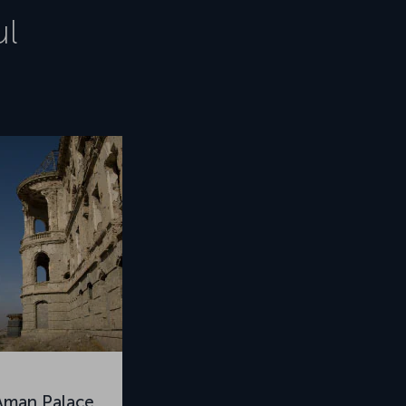
l
Aman Palace