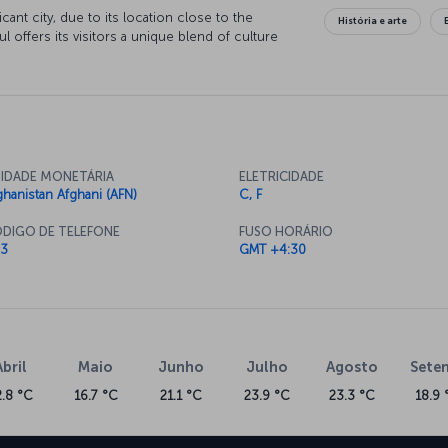
icant city, due to its location close to the
História e arte
l offers its visitors a unique blend of culture
IDADE MONETÁRIA
ELETRICIDADE
ghanistan Afghani (AFN)
C, F
DIGO DE TELEFONE
FUSO HORÁRIO
3
GMT +4:30
Abril
Maio
Junho
Julho
Agosto
Sete
2.8 °C
16.7 °C
21.1 °C
23.9 °C
23.3 °C
18.9 