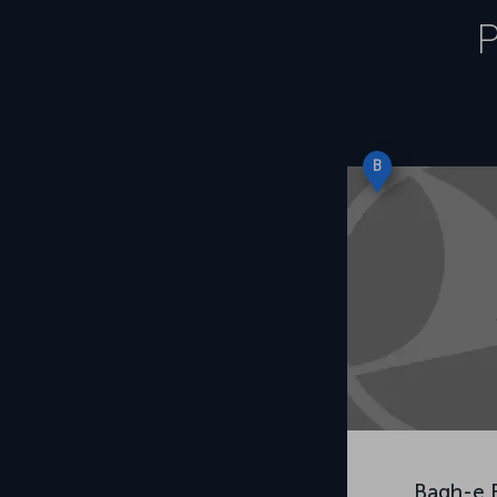
P
B
Bagh-e 