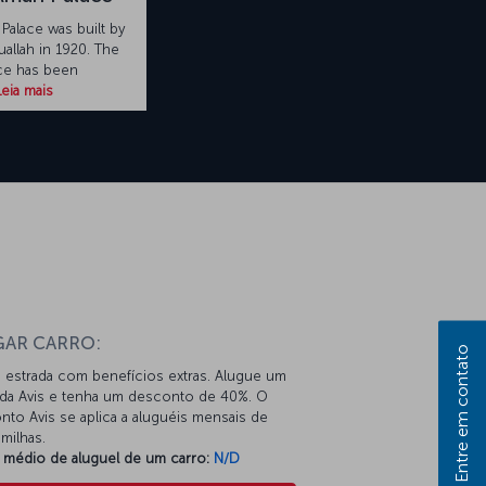
Palace was built by
allah in 1920. The
ce has been
Leia mais
GAR CARRO:
Entre em contato
 estrada com benefícios extras. Alugue um
 da Avis e tenha um desconto de 40%. O
to Avis se aplica a aluguéis mensais de
milhas.
 médio de aluguel de um carro:
N/D