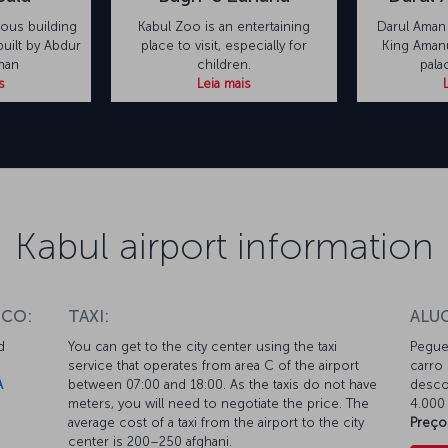
mous building
Kabul Zoo is an entertaining
Darul Aman 
uilt by Abdur
place to visit, especially for
King Amanu
han
children.
pala
s
Leia mais
Kabul airport information
ICO:
TAXI:
ALU
d
You can get to the city center using the taxi
Pegue
service that operates from area C of the airport
carro
A
between 07:00 and 18:00. As the taxis do not have
descon
meters, you will need to negotiate the price. The
4.000 
average cost of a taxi from the airport to the city
Preço
center is 200–250 afghani.