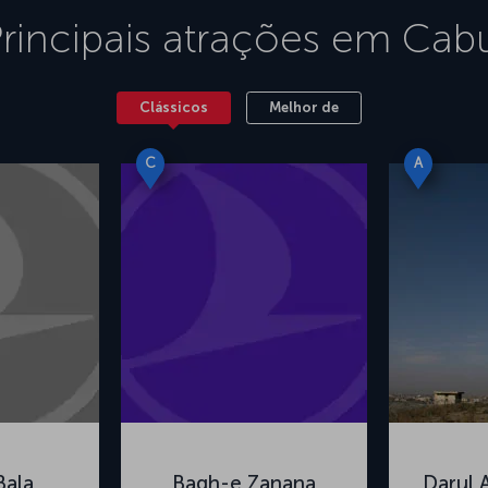
rincipais atrações em
Cabu
Clássicos
Melhor de
C
A
Bala
Bagh-e Zanana
Darul 