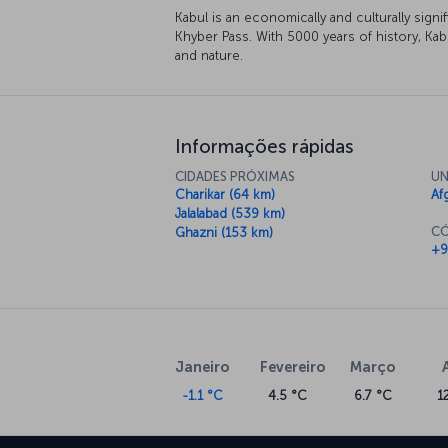
Kabul is an economically and culturally signif
Khyber Pass. With 5000 years of history, Kabu
and nature.
Informações rápidas
CIDADES PRÓXIMAS
UN
Charikar (64 km)
Af
Jalalabad (539 km)
CÓ
Ghazni (153 km)
+9
Janeiro
Fevereiro
Março
-1.1 °C
4.5 °C
6.7 °C
1