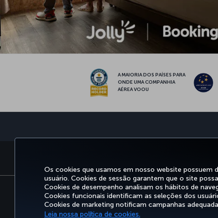
A MAIORIA DOS PAÍSES PARA
ONDE UMA COMPANHIA
AÉREA VOOU
RESERVA E GERENCIAMENTO
E
Os cookies que usamos em nosso website possuem dife
usuário. Cookies de sessão garantem que o site possa 
Cookies de desempenho analisam os hábitos de nave
Cookies funcionais identificam as seleções dos usuári
Acessibilidade
Politicas de privacidade e de cooki
Cookies de marketing notificam campanhas adequadas
Direitos dos titu
Leia nossa política de cookies.