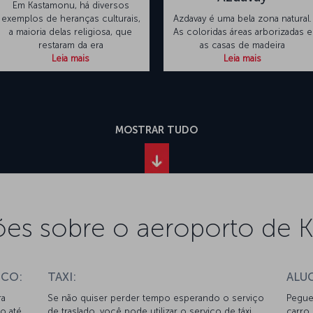
Em Kastamonu, há diversos
exemplos de heranças culturais,
Azdavay é uma bela zona natural.
a maioria delas religiosa, que
As coloridas áreas arborizadas e
restaram da era
as casas de madeira
Leia mais
Leia mais
MOSTRAR TUDO
es sobre o aeroporto de
ICO:
TAXI:
ALU
ra
Se não quiser perder tempo esperando o serviço
Pegue
o até
de traslado, você pode utilizar o serviço de táxi
carro