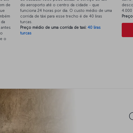
tem de
do aeroporto até o centro da cidade - que
descon
que
funciona 24 horas por dia. O custo médio de uma
4.000 
ambém
corrida de táxi para esse trecho é de 40 liras
Preço
 da
turcas.
 antes
Preço médio de uma corrida de taxi:
40 liras
 o
turcas
 e o