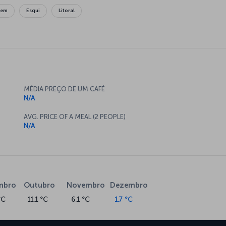
gem
Esqui
Litoral
MÉDIA PREÇO DE UM CAFÉ
N/A
AVG. PRICE OF A MEAL (2 PEOPLE)
N/A
mbro
Outubro
Novembro
Dezembro
°C
11.1 °C
6.1 °C
1.7 °C