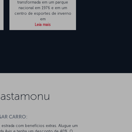
transformada em um parque
nacional em 1976 e em um
centro de esportes de inverno
em
Leia mais
 Kastamonu
GAR CARRO:
 estrada com benefícios extras. Alugue um
 da Avis e tenha um desconto de 40%. O