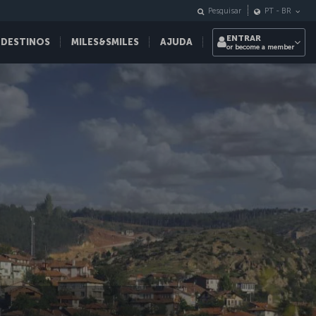
Pesquisar
PT
-
BR
ENTRAR
 DESTINOS
MILES&SMILES
AJUDA
or become a member