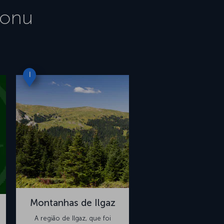
monu
I
Montanhas de Ilgaz
A região de Ilgaz, que foi