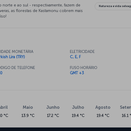
ao norte e ao sul - respectivamente, fazem de
Natureza e vida selva
veras, as florestas de Kastamonu cobrem mais
íso!
IDADE MONETÁRIA
ELETRICIDADE
kish Lira (TRY)
C, E, F
DIGO DE TELEFONE
FUSO HORÁRIO
0
GMT +3
Abril
Maio
Junho
Julho
Agosto
Sete
10 °C
13.9 °C
17.2 °C
19.4 °C
19.4 °C
16.1 