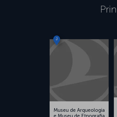
Pri
J
Museu de Arqueologia
e Museu de Etnografia