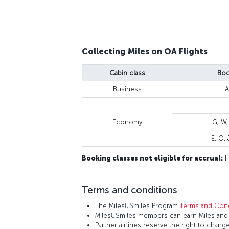
Collecting Miles on OA Flights
Cabin class
Boo
Business
A
Economy
G, W,
E, O, J
Booking classes not eligible for accrual:
I,
Terms and conditions
The Miles&Smiles Program
Terms and Cond
Miles&Smiles members can earn Miles and S
Partner airlines reserve the right to change