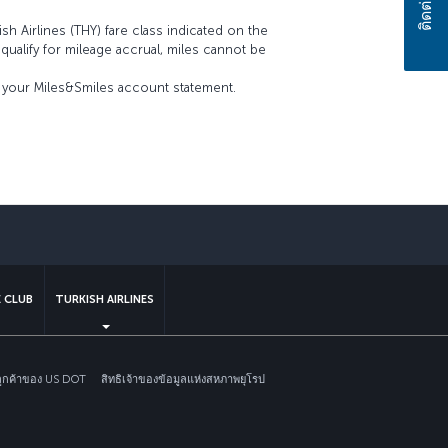
sh Airlines (THY) fare class indicated on the
t qualify for mileage accrual, miles cannot be
on your Miles&Smiles account statement.
์
sapp
 CLUB
TURKISH AIRLINES
ลูกค้าของ US DOT
สิทธิเจ้าของข้อมูลแห่งสหภาพยุโรป