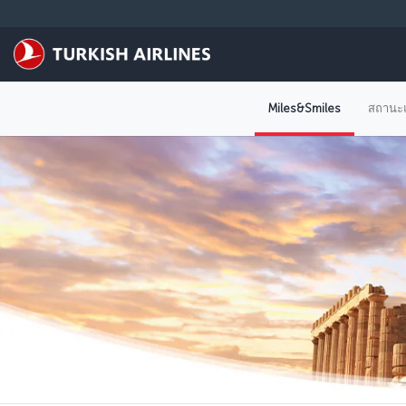
ข้ามไปยังเนื้อหาหลัก
Miles&Smiles
สถานะแ