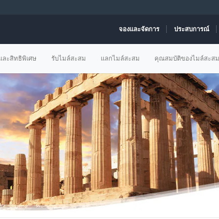
จองและจัดการ
ประสบการณ์
ละสิทธิพิเศษ
รับไมล์สะสม
แลกไมล์สะสม
คุณสมบัติของไมล์สะส