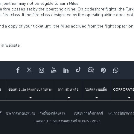
 partner, may not be eligible to earn Miles.
fare classes set by the operating airline. On codeshare flights, the Turki
’s fare class. If the fare class designated by the operating airline does no
and a copy of your ticket until the Miles accrued from the flight appear 
cial website.
Facebook
Twitter
Instagram
YouTube
LinkedIn
Tiktok
บล็อก
พินเทอเรสต
What
์
ข้อเสนอและจุดหมายปลายทาง
ความช่วยเหลือ
ไมล์และรอยยิ้ม
CORPORATE
้
ประกาศทางกฎหมาย
สิทธิ์ของผู้โดยสาร
เปลี่ยนการตั้งค่าคุกกี้
แผนการให้บริการ
Turkish Airlines สงวนลิขสิทธิ์ © 1996 - 2026