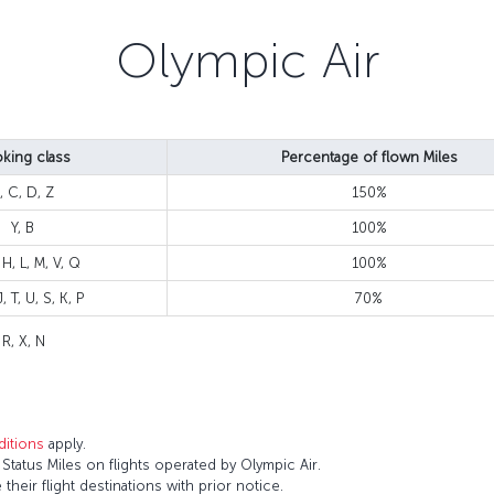
Olympic Air
king class
Percentage of flown Miles
, C, D, Z
150%
Y, B
100%
 H, L, M, V, Q
100%
, T, U, S, K, P
70%
 R, X, N
itions
apply.
tatus Miles on flights operated by Olympic Air.
 their flight destinations with prior notice.