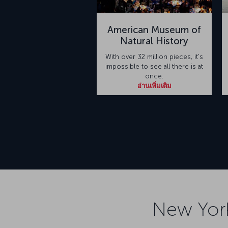
American Museum of
Natural History
With over 32 million pieces, it's
impossible to see all there is at
once.
อ่านเพิ่มเติม
New York