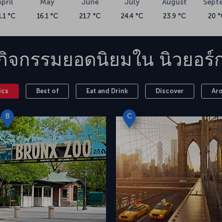
April
May
June
July
August
Sept
1.1 °C
16.1 °C
21.7 °C
24.4 °C
23.9 °C
20 °
กิจกรรมยอดนิยมใน
นิวยอร์
ics
Best of
Eat and Drink
Discover
Ar
B
C