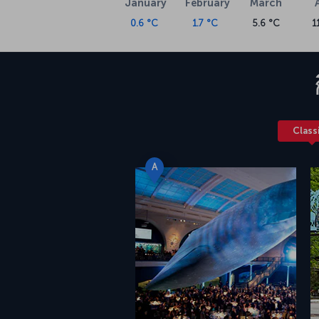
January
February
March
0.6 °C
1.7 °C
5.6 °C
1
Class
A