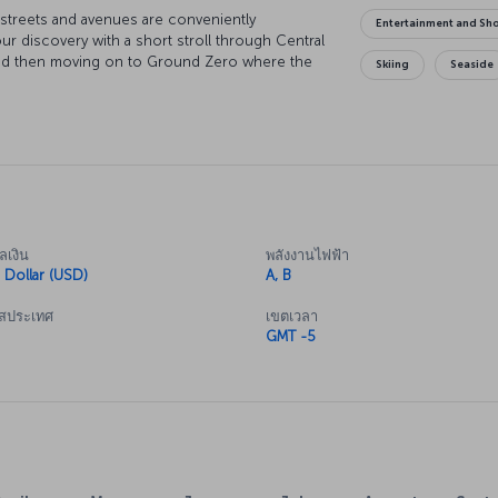
s streets and avenues are conveniently
Entertainment and Sh
ur discovery with a short stroll through Central
y and then moving on to Ground Zero where the
Skiing
Seaside
 dusk, there's nothing quite like watching the
s wrapped in hues of purple and red. At night,
to one of the city's legendary jazz clubs. Of
l there is to do in New York, but once you catch
 be your guide to where you want to go and what
ลเงิน
พลังงานไฟฟ้า
 Dollar (USD)
A, B
ัสประเทศ
เขตเวลา
GMT -5