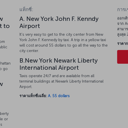
แท็กซี่:
การเ
w
A. New York John F. Kenndy
ออกเดิ
จาก Av
t to
Airport
สามารถ
It's very easy to get to the city center from New
สูงสุด
York John F. Kennedy by taxi. A trip in a yellow taxi
rom
ราคากา
will cost around 55 dollars to go all the way to the
ublic
city center.
o
B.New York Newark Liberty
hattan
International Airport
so go
Taxis operate 24/7 and are available from all
terminal buildings at Newark Liberty International
w
Airport.
ราคาแท็กซี่เฉลี่ย:
A. 55 dollars
berty
le or
es