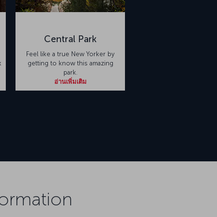
Central Park
Feel like a true New Yorker by
k
getting to know this amazing
park.
อ่านเพิ่มเติม
formation