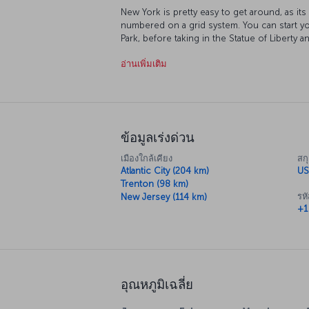
New York is pretty easy to get around, as it
numbered on a grid system. You can start yo
Park, before taking in the Statue of Libert
World Trade Center buildings once stood. At
อ่านเพิ่มเติม
sun set over the Empire State Building as it’
you can catch a Broadway musical or drop in 
course, this isn't even close to covering al
the rhythm of the city, New York itself will
you want to do!
ข้อมูลเร่งด่วน
เมืองใกล้เคียง
สกุ
Atlantic City (204 km)
US
Trenton (98 km)
รห
New Jersey (114 km)
+1
อุณหภูมิเฉลี่ย