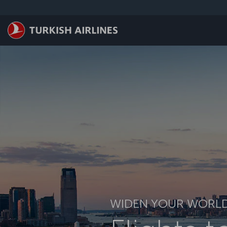
ข้ามไปยังเนื้อหาหลัก
WIDEN YOUR WORL