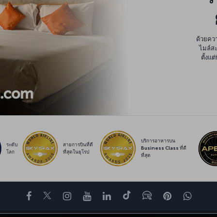
ด้วยควา
ไมล์สะ
ตั้งแ
บริการอาหารบน
ระดับ
สายการบินที่ดี
Business Class ที่ดี
โลก
ที่สุดในยุโรป
ที่สุด
Facebook
Twitter
Instagram
YouTube
LinkedIn
Tiktok
บล็อก
พินเทอเรสต
What