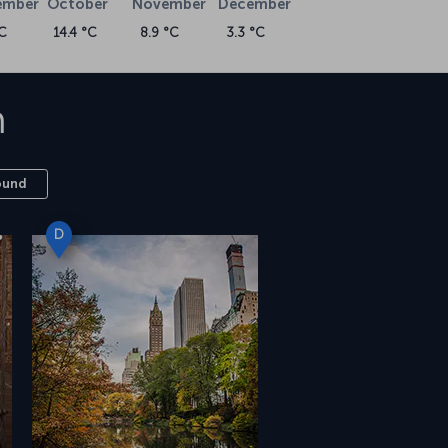
ember
October
November
December
C
14.4 °C
8.9 °C
3.3 °C
ก
ound
D