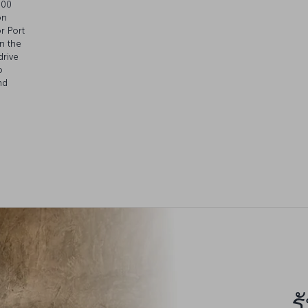
.00
on
or Port
n the
drive
o
nd
ร