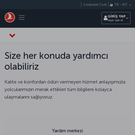
Skip to main content
Corporate Club
TR
-
INT
Toggle navigation
GİRİŞ YAP
veya üye ol
Size her konuda yardımcı
olabiliriz
Kalite ve konfordan ödün vermeyen hizmet anlayışımızla
yolcularımızın merak ettikleri tüm bilgilere kolayca
ulaşmalarını sağlıyoruz.
Yardım merkezi