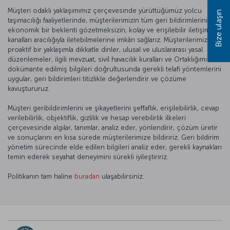
Müşteri odaklı yaklaşımımız çerçevesinde yürüttüğümüz yolcu
Bize ulaşın
taşımacılığı faaliyetlerinde, müşterilerimizin tüm geri bildirimlerini
ekonomik bir beklenti gözetmeksizin, kolay ve erişilebilir iletişim
kanalları aracılığıyla iletebilmelerine imkân sağlarız. Müşterilerimizi
proaktif bir yaklaşımla dikkatle dinler, ulusal ve uluslararası yasal
düzenlemeler, ilgili mevzuat, sivil havacılık kuralları ve Ortaklığımızın
dokümante edilmiş bilgileri doğrultusunda gerekli telafi yöntemlerini
uygular, geri bildirimleri titizlikle değerlendirir ve çözüme
kavuştururuz.
Müşteri geribildirimlerini ve şikayetlerini şeffaflık, erişilebilirlik, cevap
verilebilirlik, objektiflik, gizlilik ve hesap verebilirlik ilkeleri
çerçevesinde algılar, tanımlar, analiz eder, yönlendirir, çözüm üretir
ve sonuçlarını en kısa sürede müşterilerimize bildiririz. Geri bildirim
yönetim sürecinde elde edilen bilgileri analiz eder, gerekli kaynakları
temin ederek seyahat deneyimini sürekli iyileştiririz.
Politikanın tam haline
buradan
ulaşabilirsiniz.