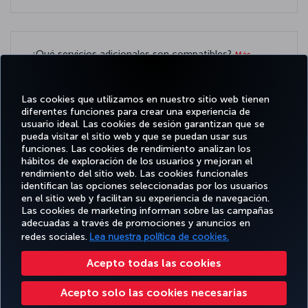
¿Qué servicios adicionales son compatibles?
Más
información
Las cookies que utilizamos en nuestro sitio web tienen
diferentes funciones para crear una experiencia de
usuario ideal. Las cookies de sesión garantizan que se
pueda visitar el sitio web y que se puedan usar sus
funciones. Las cookies de rendimiento analizan los
Facebook
Twitter
Instagram
YouTube
LinkedIn
TikTok
Blog
Pinterest
What
hábitos de exploración de los usuarios y mejoran el
rendimiento del sitio web. Las cookies funcionales
identifican las opciones seleccionadas por los usuarios
OFERTAS
en el sitio web y facilitan su experiencia de navegación.
RESERVE Y
DISFRUTE
CL
Y
AYUDA
MILES&SMILES
GESTIONE
DE
CORPO
Las cookies de marketing informan sobre las campañas
DESTINOS
adecuadas a través de promociones y anuncios en
redes sociales.
Lea nuestra política de cookies.
Accesibilidad
Política de privacidad y cookies
Aviso legal
Derechos de los pasajeros
Acepto todas las cookies
Cambiar la configuración de cookies
Programa de atención al cliente DOT de EE. UU.
Acepto solo las cookies necesarias
Derechos de los interesados de la UE