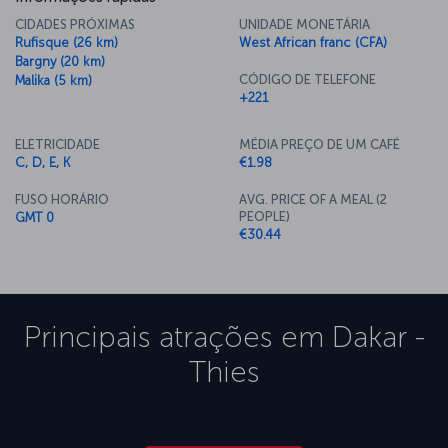
CIDADES PRÓXIMAS
UNIDADE MONETÁRIA
Rufisque (26 km)
West African franc (CFA)
Bargny (20 km)
CÓDIGO DE TELEFONE
Malika (5 km)
+221
ELETRICIDADE
MÉDIA PREÇO DE UM CAFÉ
C, D, E, K
€1.98
FUSO HORÁRIO
AVG. PRICE OF A MEAL (2
PEOPLE)
GMT 0
€30.44
Principais atrações em
Dakar -
Thies