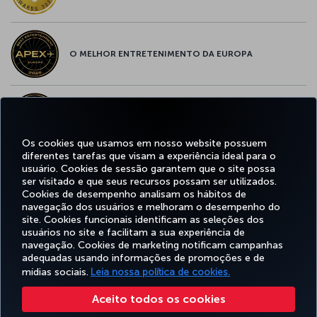
O MELHOR ENTRETENIMENTO DA EUROPA
O MELHOR WI-FI DA EUROPA
Os cookies que usamos em nosso website possuem
diferentes tarefas que visam a experiência ideal para o
usuário. Cookies de sessão garantem que o site possa
ser visitado e que seus recursos possam ser utilizados.
Facebook
Twitter
Instagram
YouTube
LinkedIn
Tiktok
Blog
Pinterest
What
Cookies de desempenho analisam os hábitos de
navegação dos usuários e melhoram o desempenho do
site. Cookies funcionais identificam as seleções dos
OFERTAS
usuários no site e facilitam a sua experiência de
RESERVA E
EXPERIÊNCIA
E
AJUDA
MILES&SMILES
GERENCIAMENTO
navegação. Cookies de marketing notificam campanhas
DESTINOS
adequadas usando informações de promoções e de
mídias sociais.
Leia nossa política de cookies.
Acessibilidade
Politicas de privacidade e de cookies
Aviso Legal
Direitos dos Passageiros
Aceito todos os cookies
Alterar configurações de cookies
Plano de atendimento ao cliente do DOT dos EUA