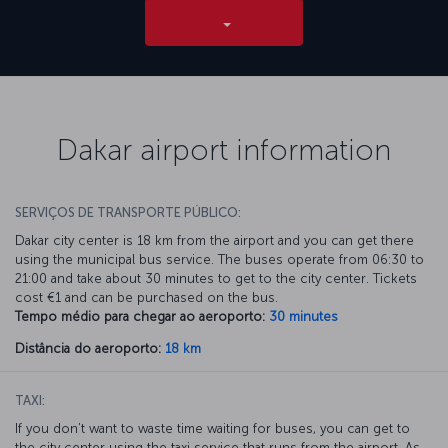
Dakar airport information
SERVIÇOS DE TRANSPORTE PÚBLICO:
Dakar city center is 18 km from the airport and you can get there
using the municipal bus service. The buses operate from 06:30 to
21:00 and take about 30 minutes to get to the city center. Tickets
cost €1 and can be purchased on the bus.
Tempo médio para chegar ao aeroporto:
30 minutes
Distância do aeroporto:
18 km
TAXI:
If you don’t want to waste time waiting for buses, you can get to
the city center using the taxi service that runs from the airport. As