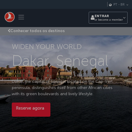
Pular para o conteúdo principal
PT
-
BR
Toggle navigation
ENTRAR
or become a member
Conhecer todos os destinos
WIDEN YOUR WORLD
Dakar, Senegal
Dakar, the capital of Senegal located on the Cap-Vert
peninsula, distinguishes itself from other African cities
with its green boulevards and lively lifestyle.
Reserve agora