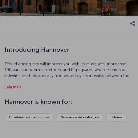
Introducing Hannover
This charming city will impress you with its museums, more than
100 parks, modern structures, and big squares where numerous
activities are held annually. You will enjoy short walks between the
half-wooden buildings. The 4 km Red Thread, a line painted over
Leia mais
the pavements of the city will guide you to 36 historic spots.
Hannover is known for:
Entretenimento e compras
Natureza e vida selvagem
Urbano