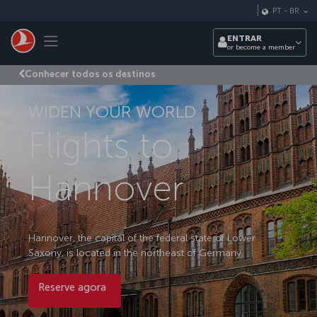
Pular para o conteúdo principal
PT
-
BR
Toggle navigation
ENTRAR
or become a member
Conhecer todos os destinos
WIDEN YOUR WORLD
Flights to
Hannover
Hannover, the capital of the federal state of Lower
Saxony, is located in the northeast of Germany.
Reserve agora