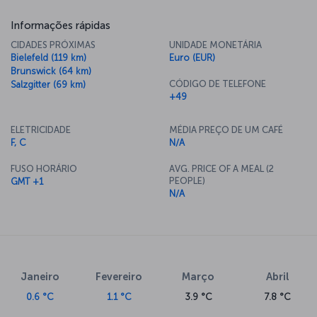
Informações rápidas
CIDADES PRÓXIMAS
UNIDADE MONETÁRIA
Bielefeld (119 km)
Euro (EUR)
Brunswick (64 km)
CÓDIGO DE TELEFONE
Salzgitter (69 km)
+49
ELETRICIDADE
MÉDIA PREÇO DE UM CAFÉ
F, C
N/A
FUSO HORÁRIO
AVG. PRICE OF A MEAL (2
PEOPLE)
GMT +1
N/A
Janeiro
Fevereiro
Março
Abril
0.6 °C
1.1 °C
3.9 °C
7.8 °C