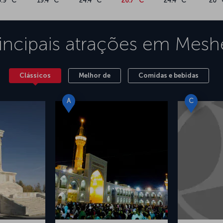
3.9 °C
19.4 °C
24.4 °C
26.7 °C
24.4 °C
20 °
incipais atrações em
Mesh
Clássicos
Melhor de
Comidas e bebidas
A
C