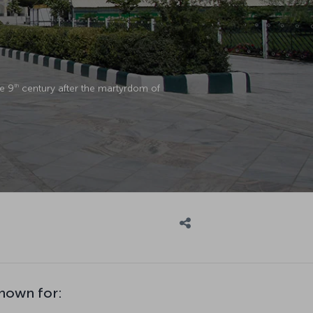
he 9
century after the martyrdom of
th
nown for: