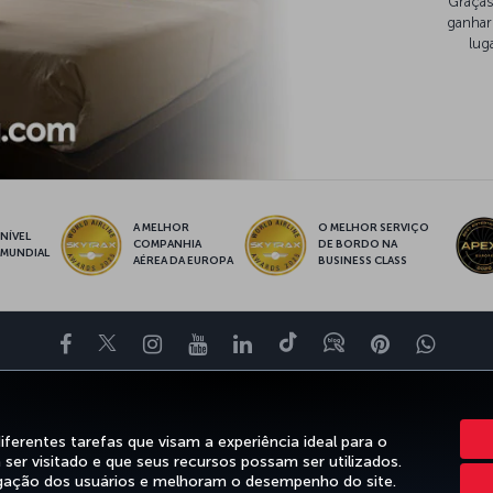
Graças
ganhar
lug
A MELHOR
O MELHOR SERVIÇO
NÍVEL
COMPANHIA
DE BORDO NA
MUNDIAL
AÉREA DA EUROPA
BUSINESS CLASS
Facebook
Twitter
Instagram
YouTube
LinkedIn
Tiktok
Blog
Pinterest
What
XPERIÊNCIA
OFERTAS E DESTINOS
AJUDA
MILES&SMILES
CORP
rentes tarefas que visam a experiência ideal para o
ser visitado e que seus recursos possam ser utilizados.
gação dos usuários e melhoram o desempenho do site.