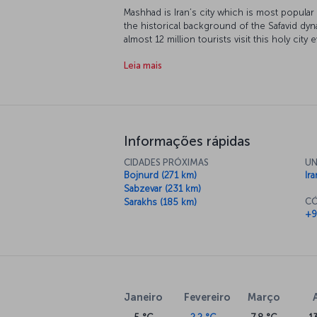
Mashhad is Iran’s city which is most popula
the historical background of the Safavid dyn
almost 12 million tourists visit this holy city
considered to be the holy land of faith and 
Leia mais
Informações rápidas
CIDADES PRÓXIMAS
UN
Bojnurd (271 km)
Ira
Sabzevar (231 km)
CÓ
Sarakhs (185 km)
+9
Janeiro
Fevereiro
Março