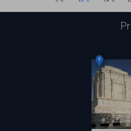
5 °C
2.2 °C
7.8 °C
1
Pr
B