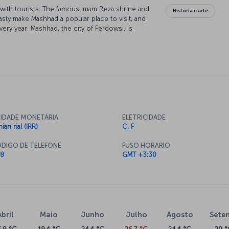
r with tourists. The famous Imam Reza shrine and
História e arte
asty make Mashhad a popular place to visit, and
 every year. Mashhad, the city of Ferdowsi, is
poetry.
IDADE MONETÁRIA
ELETRICIDADE
nian rial (IRR)
C, F
DIGO DE TELEFONE
FUSO HORÁRIO
8
GMT +3:30
Abril
Maio
Junho
Julho
Agosto
Sete