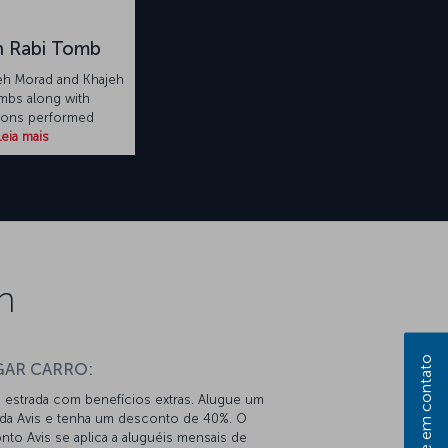
h Rabi Tomb
jeh Morad and Khajeh
mbs along with
tions performed
Leia mais
n
Entre em contato
GAR CARRO:
 estrada com benefícios extras. Alugue um
 da Avis e tenha um desconto de 40%. O
to Avis se aplica a aluguéis mensais de