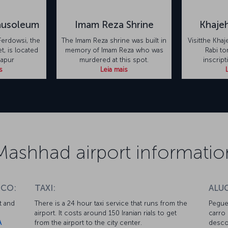
ausoleum
Imam Reza Shrine
Khaje
erdowsi, the
The Imam Reza shrine was built in
Visitthe Kha
, is located
memory of Imam Reza who was
Rabi to
hapur
murdered at this spot.
inscrip
s
Leia mais
Mashhad airport informatio
ICO:
TAXI:
ALU
t and
There is a 24 hour taxi service that runs from the
Pegue
airport. It costs around 150 Iranian rials to get
carro
A
from the airport to the city center.
descon