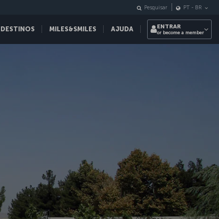
Pesquisar
PT
-
BR
ENTRAR
 DESTINOS
MILES&SMILES
AJUDA
or become a member