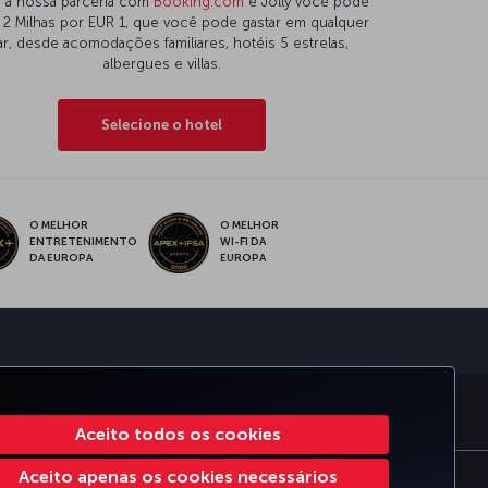
 à nossa parceria com
Booking.com
e Jolly você pode
 2 Milhas por EUR 1, que você pode gastar em qualquer
ar, desde acomodações familiares, hotéis 5 estrelas,
albergues e villas.
Selecione o hotel
O MELHOR
O MELHOR
ENTRETENIMENTO
WI-FI DA
DA EUROPA
EUROPA
sApp
ORATE CLUB
TURKISH AIRLINES
Aceito todos os cookies
Aceito apenas os cookies necessários