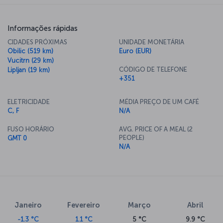
Informações rápidas
CIDADES PRÓXIMAS
UNIDADE MONETÁRIA
Obilic (519 km)
Euro (EUR)
Vucitrn (29 km)
CÓDIGO DE TELEFONE
Lipljan (19 km)
+351
ELETRICIDADE
MÉDIA PREÇO DE UM CAFÉ
C, F
N/A
FUSO HORÁRIO
AVG. PRICE OF A MEAL (2
PEOPLE)
GMT 0
N/A
Janeiro
Fevereiro
Março
Abril
-1.3 °C
1.1 °C
5 °C
9.9 °C