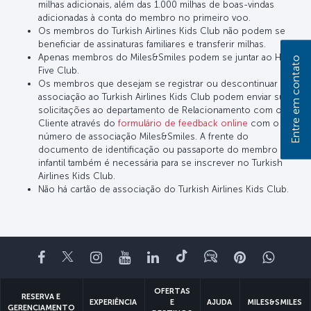
milhas adicionais, além das 1.000 milhas de boas-vindas
adicionadas à conta do membro no primeiro voo.
Os membros do Turkish Airlines Kids Club não podem se
beneficiar de assinaturas familiares e transferir milhas.
Apenas membros do Miles&Smiles podem se juntar ao High
Entre em contato
Five Club.
Os membros que desejam se registrar ou descontinuar sua
associação ao Turkish Airlines Kids Club podem enviar suas
solicitações ao departamento de Relacionamento com o
Cliente através do
formulário de feedback online
com o
número de associação Miles&Smiles. A frente do
documento de identificação ou passaporte do membro
infantil também é necessária para se inscrever no Turkish
Airlines Kids Club.
Não há cartão de associação do Turkish Airlines Kids Club.
Facebook
Twitter
Instagram
YouTube
LinkedIn
Tiktok
Blog
Pinterest
What
OFERTAS
RESERVA E
EXPERIÊNCIA
E
AJUDA
MILES&SMILES
GERENCIAMENTO