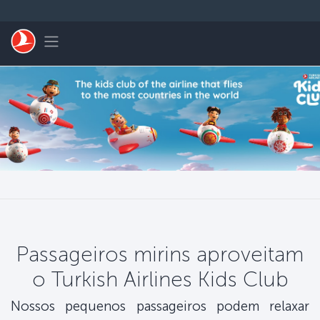
Pular para o conteúdo principal
Toggle navigation
Passageiros mirins aproveitam
o Turkish Airlines Kids Club
Nossos pequenos passageiros podem relaxar