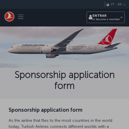
Pular para o conteúdo principal
PT
-
BR
Toggle navigation
ENTRAR
or become a member
Sponsorship application
form
Sponsorship application form
As the airline that flies to the most countries in the world
today, Turkish Airlines connects different worlds with a