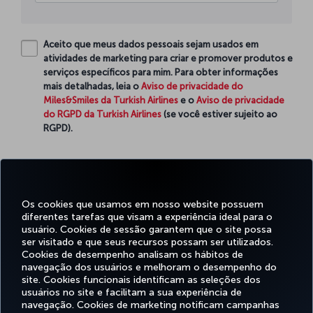
Aceito que meus dados pessoais sejam usados em
atividades de marketing para criar e promover produtos e
serviços específicos para mim. Para obter informações
mais detalhadas, leia o
Aviso de privacidade do
Miles&Smiles da Turkish Airlines
e o
Aviso de privacidade
do RGPD da Turkish Airlines
(se você estiver sujeito ao
RGPD).
Continue
Os cookies que usamos em nosso website possuem
diferentes tarefas que visam a experiência ideal para o
usuário. Cookies de sessão garantem que o site possa
ser visitado e que seus recursos possam ser utilizados.
Facebook
Twitter
Instagram
YouTube
LinkedIn
Tiktok
Blog
Pinterest
What
Cookies de desempenho analisam os hábitos de
navegação dos usuários e melhoram o desempenho do
site. Cookies funcionais identificam as seleções dos
OFERTAS
usuários no site e facilitam a sua experiência de
RESERVA E
EXPERIÊNCIA
E
AJUDA
MILES&SMILES
GERENCIAMENTO
navegação. Cookies de marketing notificam campanhas
DESTINOS