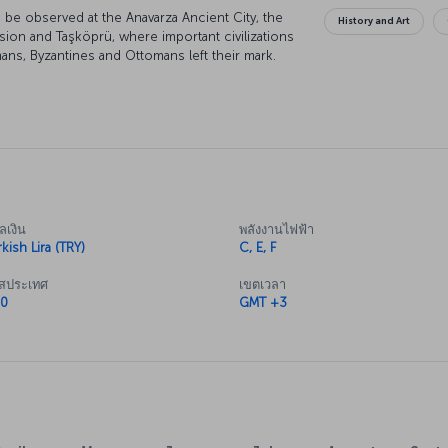
 be observed at the Anavarza Ancient City, the
History and Art
on and Taşköprü, where important civilizations
mans, Byzantines and Ottomans left their mark.
 Mountain National Park, Seyhan Dam Lake, Karataş
irthplace of many of the most well-known
urnip juice, liver, bici bici (pudding with ice and
national Adana Film Festival, the Orange Blossom
e (Adana Lezzet) Festival, which add excitement
ลเงิน
พลังงานไฟฟ้า
ana now
kish Lira (TRY)
C, E, F
 İstanbul to Adana’s Cukurova International
ัสประเทศ
เขตเวลา
0
GMT +3
t (COV)
eplaced Adana Sakirpaşan Airport, is a major air
n. The airport, in Mersin's Tarsus district,
n. The D400 highway connects Adana's central
irport, which are approximately 35 kilometers
on square meters, including the 110,000 square
dle nine million passengers annually and has a