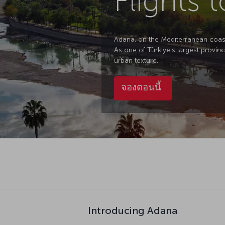
Flights 
Adana, on the Mediterranean coast 
As one of Türkiye's largest provinc
urban texture.
จองตอนนี้
Introducing Adana