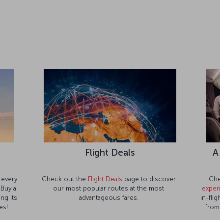
e
Flight Deals
A
 every
Check out the
Flight Deals
page to discover
Che
 Buy a
our most popular routes at the most
exper
ng its
advantageous fares.
in-fli
es!
from