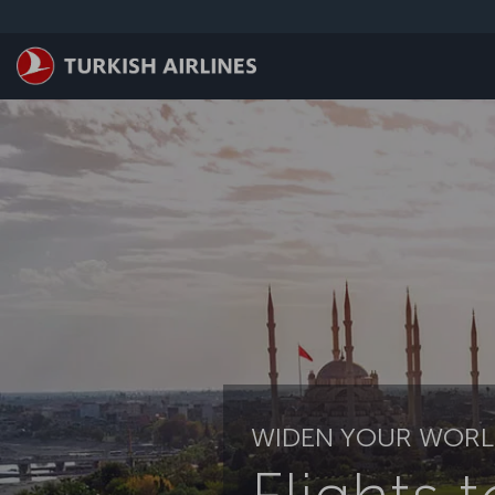
ข้ามไปยังเนื้อหาหลัก
WIDEN YOUR WORL