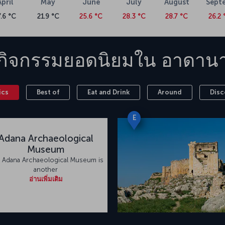
April
May
June
July
August
Sept
vehicles.
7.6 °C
21.9 °C
25.6 °C
28.3 °C
28.7 °C
26.2 
กิจกรรมยอดนิยมใน
อาดาน
ics
Best of
Eat and Drink
Around
Disc
E
Adana Archaeological
Museum
 Adana Archaeological Museum is
another
อ่านเพิ่มเติม