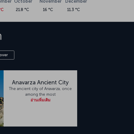
ember
October
November
December
°C
21.8 °C
16 °C
11.3 °C
า
over
Anavarza Ancient City
The ancient city of Anavarza, once
among the most
อ่านเพิ่มเติม