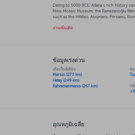
Dating to 5000 BCE, Adana's rich history can
Misis Mosaic Museum, the Ramazanoğlu Mansi
such as the Hittites, Assyrians, Persians, Ro
Beautiful natural attractions include Yüreğir
อ่านเพิ่มเติม
Beach and Akyatan Lake. Adana is also the b
dishes in Turkish cuisine, including kebabs, t
rose water) and stuffed ribs.
Adana hosts annual events such as the Inter
(Portakal Çiçeği) Carnival and the Adana Tast
ข้อมูลเร่งด่วน
to the city's already vibrant daily life.
เมืองใกล้เคียง
สกุ
For a new story: Book a flight to Ad
Mersin (273 km)
Tur
Turkish Airlines operates direct flights from
Hatay (249 km)
Airport (COV).
รห
Kahramanmaras (267 km)
+9
About Cukurova International Airpor
Cukurova International Airport (COV), which r
transportation hub in the Mediterranean Regio
serves flights to and from Adana and Mersi
district Seyhan and Cukurova International A
อุณหภูมิเฉลี่ย
apart. The airport's total area is eight milli
meter terminal building. The airport can han