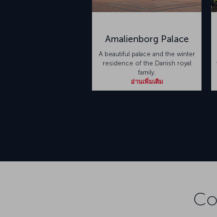
Amalienborg Palace
A beautiful palace and the winter
residence of the Danish royal
family.
อ่านเพิ่มเติม
Co