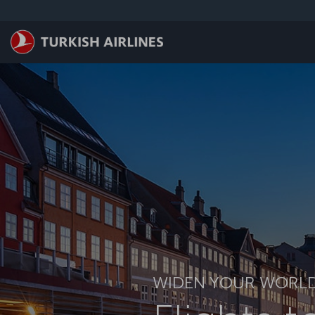
ข้ามไปยังเนื้อหาหลัก
WIDEN YOUR WORL