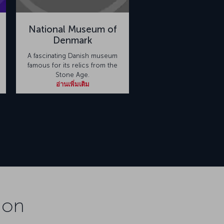
National Museum of
Denmark
A fascinating Danish museum
famous for its relics from the
Stone Age.
อ่านเพิ่มเติม
ion