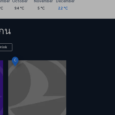
ember
October
November
December
°C
9.4 °C
5 °C
2.2 °C
เกน
Drink
C