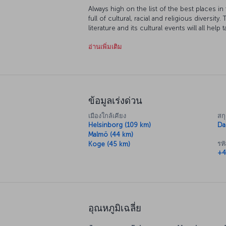
Always high on the list of the best places i
full of cultural, racial and religious diversity
literature and its cultural events will all help
Copenhagen’s restaurants combine Scandinav
อ่านเพิ่มเติม
to create dishes which are one of a kind, par
Copenhagen's architecture, palaces, parks and
whole host of eras, so it's really worth exp
to discover the city is on foot, but the Cop
option. However you do it, just let the stree
of unforgettable discovery.
ข้อมูลเร่งด่วน
เมืองใกล้เคียง
สกุ
Helsinborg (109 km)
Da
Malmö (44 km)
รห
Koge (45 km)
+4
อุณหภูมิเฉลี่ย