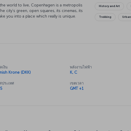
n the world to live, Copenhagen is a metropolis
History and Art
. The city’s green, open squares, its cinemas, its
 take you into a place which really is unique.
Trekking
Urba
ian cuisine with the classic tastes of Europe
ticularly when it comes to seafood. You'll find
 sculptures reflect the artistic stylings of a
loring as much as you can. One of the best ways
enhagen City Bicycles offer just as appealing an
ts of this wonderful city lead you on a journey
ลเงิน
พลังงานไฟฟ้า
nish Krone (DKK)
K, C
ัสประเทศ
เขตเวลา
5
GMT +1