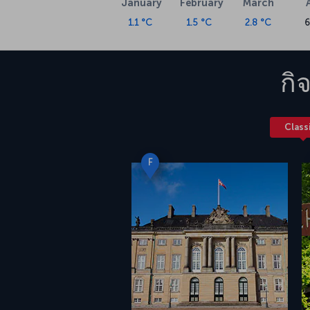
January
February
March
1.1 °C
1.5 °C
2.8 °C
6
กิ
Class
F