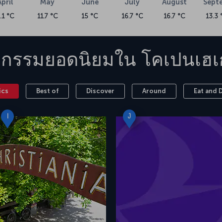
April
May
June
July
August
Sept
.1 °C
11.7 °C
15 °C
16.7 °C
16.7 °C
13.3 
จกรรมยอดนิยมใน
โคเปนเฮ
ics
Best of
Discover
Around
Eat and 
I
J