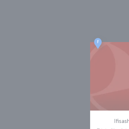
F
Ifisas