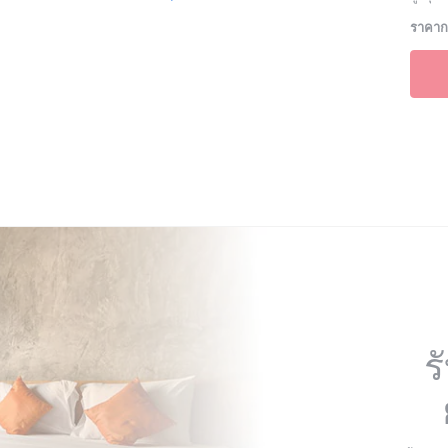
ราคากา
ร