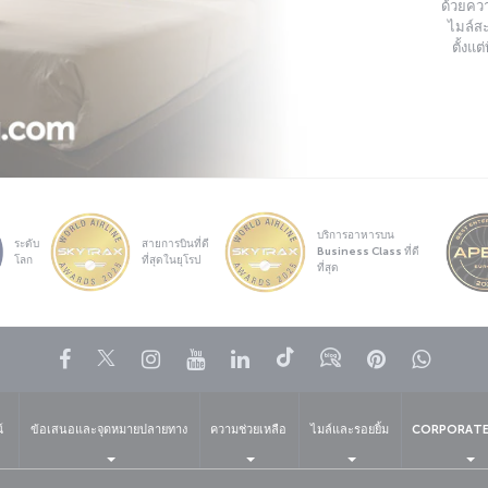
ด้วยควา
ไมล์สะ
ตั้งแ
บริการอาหารบน
ระดับ
สายการบินที่ดี
Business Class ที่ดี
โลก
ที่สุดในยุโรป
ที่สุด
Facebook
Twitter
Instagram
YouTube
LinkedIn
Tiktok
บล็อก
พินเทอเรสต
What
์
ข้อเสนอและจุดหมายปลายทาง
ความช่วยเหลือ
ไมล์และรอยยิ้ม
CORPORATE