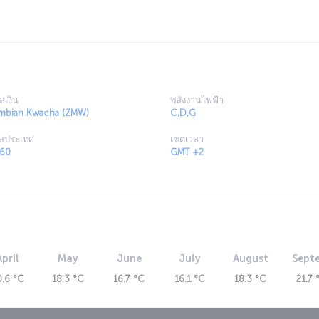
ลเงิน
พลังงานไฟฟ้า
mbian Kwacha (ZMW)
C,D,G
ัสประเทศ
เขตเวลา
60
GMT +2
April
May
June
July
August
Sept
0.6 °C
18.3 °C
16.7 °C
16.1 °C
18.3 °C
21.7 