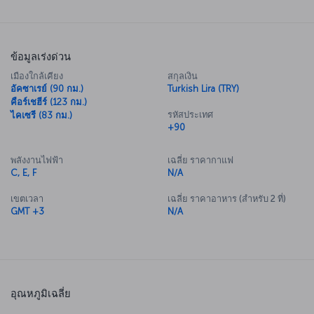
ข้อมูลเร่งด่วน
เมืองใกล้เคียง
สกุลเงิน
อัคซาเรย์ (90 กม.)
Turkish Lira (TRY)
คือร์เชฮีร์ (123 กม.)
รหัสประเทศ
ไคเซรี (83 กม.)
+90
พลังงานไฟฟ้า
เฉลี่ย ราคากาแฟ
C, E, F
N/A
เขตเวลา
เฉลี่ย ราคาอาหาร (สำหรับ 2 ที่)
GMT +3
N/A
อุณหภูมิเฉลี่ย