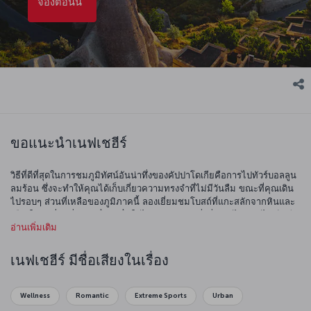
จองตอนนี้
ขอแนะนำเนฟเชฮีร์
วิธีที่ดีที่สุดในการชมภูมิทัศน์อันน่าทึ่งของคัปปาโดเกียคือการไปทัวร์บอลลูน
ลมร้อน ซึ่งจะทำให้คุณได้เก็บเกี่ยวความทรงจำที่ไม่มีวันลืม ขณะที่คุณเดิน
ไปรอบๆ ส่วนที่เหลือของภูมิภาคนี้ ลองเยี่ยมชมโบสถ์ที่แกะสลักจากหินและ
เมืองใต้ดินที่น่าทึ่ง และตื่นตาตื่นใจไปกับมรดกอันมั่งคั่งของไบแซนไทน์ กรีก
อ่านเพิ่มเติม
เซลจุค และออตโตมัน ชื่นชมความงดงามของบ้านเรือน โบสถ์ และสุเหร่า
จากนั้นลิ้มลอง
อาหารพื้นเมืองของคัปปาโดเกีย
ซึ่งเป็นอาหารที่เต็มเปี่ยมไป
ด้วยความสุขอันมาจากความรุ่มรวยทางวัฒนธรรมทั้งหมด
เนฟเชฮีร์ มีชื่อเสียงในเรื่อง
Wellness
Romantic
Extreme Sports
Urban