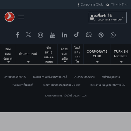
ข้ามไปยังเนื้อหาหลัก
Corporate Club
TH
-
INT
Toggle navigation
ลงชื่อเข้าใช้
or become a member
Facebook
Twitter
Instagram
YouTube
LinkedIn
Tiktok
บล็อก
พินเทอเรสต
What
ข้อ
ไมล์
จอง
ความ
CORPORATE
TURKISH
เสนอ
และ
และ
ประสบการณ์
ช่วย
CLUB
AIRLINES
และจุด
รอย
จัดการ
เหลือ
หมาย
ยิ้ม
ปลาย
ทาง
การจัดบริการให้ทั่วถึง
นโยบายความเป็นส่วนตัวและคุกกี้
ประกาศทางกฎหมาย
สิทธิ์ของผู้โดยสาร
เปลี่ยนการตั้งค่าคุกกี้
แผนการให้บริการลูกค้าของ US DOT
สิทธิเจ้าของข้อมูลแห่งสหภาพยุโรป
Turkish Airlines สงวนลิขสิทธิ์ © 1996 - 2026