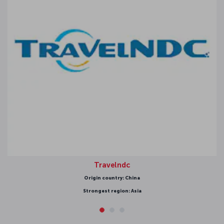
Travelndc
Origin country: China
Strongest region: Asia