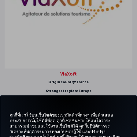
ViaXoft
Origin country: France
Strongest region: Europe
คุกกี้ที่เราใช้บนเว็บไซต์ของเรามีหน้าที่ต่างๆ เพื่อนำเสนอ
ประสบการณ์ผู้ใช้ที่ดีที่สุด คุกกี้เซสชั่นช่วยให้แน่ใจว่าจะ
สามารถเข้าชมและใช้งานเว็บไซต์ได้ คุกกี้ปฏิบัติการจะ
Facebook
Twitter
Instagram
YouTube
LinkedIn
Tiktok
บล็อก
พินเทอเรสต
What
วิเคราะห์พฤติกรรมการท่องเว็บของผู้ใช้ และปรับปรุง