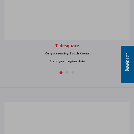
Tidesquare
Origin country: South Korea
ติดต่อเรา
Strongest region: Asia