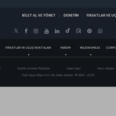
BİLET AL VE YÖNET
DENEYİM
FIRSATLAR VE U
Twitter
Facebook
Instagram
Youtube
LinkedIn
Tiktok
Blog
Pinterest
What
FIRSATLAR VE UÇUŞ NOKTALARI
YARDIM
MILES&SMILES
CORPO
k
Gizlilik ve Çerez Politikası
Yasal Uyarı
Yolcu Hakları
Türk Hava Yolları A.O. Her hakkı saklıdır. © 1996 - 2026