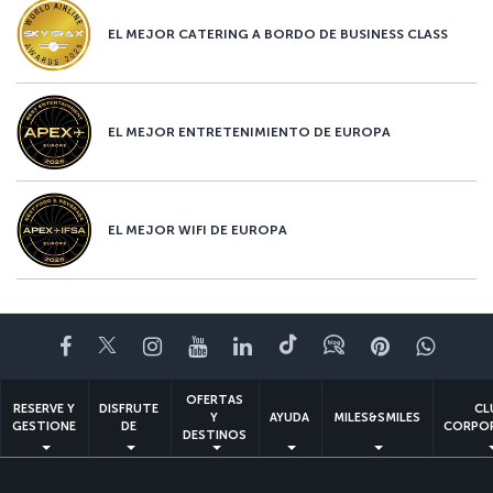
EL MEJOR CATERING A BORDO DE BUSINESS CLASS
EL MEJOR ENTRETENIMIENTO DE EUROPA
EL MEJOR WIFI DE EUROPA
Facebook
Twitter
Instagram
YouTube
LinkedIn
TikTok
Blog
Pinterest
What
OFERTAS
RESERVE Y
DISFRUTE
CL
Y
AYUDA
MILES&SMILES
GESTIONE
DE
CORPO
DESTINOS