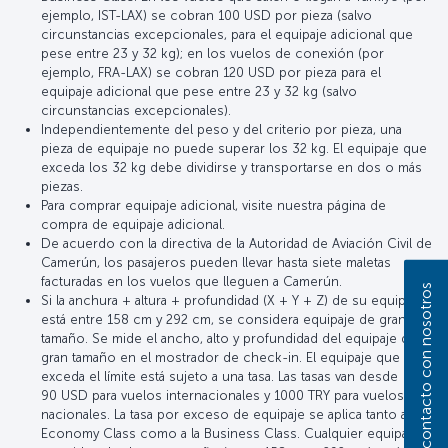
ejemplo, IST-LAX) se cobran 100 USD por pieza (salvo
circunstancias excepcionales, para el equipaje adicional que
pese entre 23 y 32 kg); en los vuelos de conexión (por
ejemplo, FRA-LAX) se cobran 120 USD por pieza para el
equipaje adicional que pese entre 23 y 32 kg (salvo
circunstancias excepcionales).
Independientemente del peso y del criterio por pieza, una
pieza de equipaje no puede superar los 32 kg. El equipaje que
exceda los 32 kg debe dividirse y transportarse en dos o más
piezas.
Para comprar equipaje adicional, visite nuestra página de
compra de equipaje adicional.
De acuerdo con la directiva de la Autoridad de Aviación Civil de
Camerún, los pasajeros pueden llevar hasta siete maletas
facturadas en los vuelos que lleguen a Camerún.
Póngase en contacto con nosotros
Si la anchura + altura + profundidad (X + Y + Z) de su equipaje
está entre 158 cm y 292 cm, se considera equipaje de gran
tamaño. Se mide el ancho, alto y profundidad del equipaje de
gran tamaño en el mostrador de check-in. El equipaje que
exceda el límite está sujeto a una tasa. Las tasas van desde
90 USD para vuelos internacionales y 1000 TRY para vuelos
nacionales. La tasa por exceso de equipaje se aplica tanto a la
Economy Class como a la Business Class. Cualquier equipaje