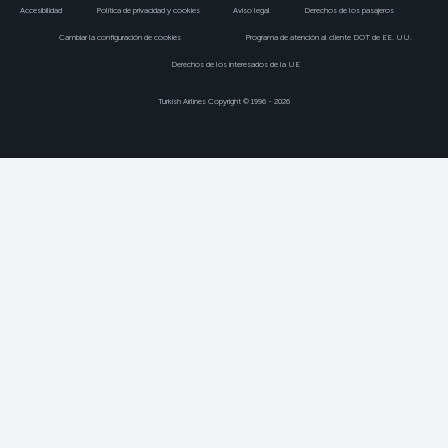
Accesibilidad
Política de privacidad y cookies
Aviso legal
Derechos de los pasajeros
Cambiar la configuración de cookies
Programa de atención al cliente DOT de EE. UU.
Derechos de los interesados de la UE
Turkish Airlines Copyright © 1996 - 2026