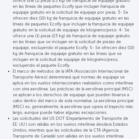
ofrece una (1) pieza (23 kg) de franquicia de equipaje gratuito
en las líneas de paquetes Ecofly que incluyan franquicia de
equipaje gratuito en la solicitud de equipaje por pieza. 3- Se
ofrecen diez (10) kg de franquicia de equipaje gratuito en las
líneas de paquetes Ecofly que incluyan la franquicia de equipaje
gratuito en la solicitud de equipaje de kilogramo/peso. 4- Se
ofrece una (1) pieza (23 kg) de franquicia de equipaje gratuito
en las líneas que se incluyan en la solicitud de piezas de
equipaje, excluyendo el paquete Ecofly. 5- Se ofrecen diez (10)
kg de franquicia de equipaje gratuito en las líneas que se
incluyan en la solicitud de equipaje de kilogramo/peso,
excluyendo el paquete Ecofly.
El marco de métodos de la IATA (Asociación Internacional de
Transporte Aéreo) determinará qué normas de equipaje se
aplica en los vuelos internacionales realizados como interlínea
con otra aerolínea. Las prácticas de la aerolínea principal (MSC)
se aplican a los derechos de equipaje que pueden llevarse a
cabo dentro del marco de esta normativa. La aerolínea principal
(MSC) es, generalmente, la aerolínea que opera el trayecto más
largo, aunque puede haber algunas excepciones.
Las solicitudes del US DOT (Departamento de Transporte de
EE. UU.) son válidas en los vuelos interlínea desde/a Estados
Unidos, mientras que las solicitudes de la CTA (Agencia
Transporte de Canadá) son válidas en los vuelos interlínea