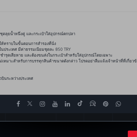
ุดลุยน้ำหนึ่งคู่ และกระเป๋าใส่อุปกรณ์ตกปลา
ห้ทราบในขั้นตอนการสำรองที่นั่ง
ยในประเทศ มีค่าธรรมเนียมชุดละ 850 TRY
รชำรุดเสียหาย และต้องขนส่งในกระเป๋าสำหรับใส่อุปกรณ์โดยเฉพาะ
ม่เหมาะสำหรับการบรรทุกสินค้าขนาดดังกล่าว โปรดอย่าลืมแจ้งเจ้าหน้าที่ที่เกี่ย
ยวบินระหว่างประเทศ
Facebook
Twitter
Instagram
YouTube
LinkedIn
Tiktok
บล็อก
พินเทอเรสต
What
์
ข้อเสนอและจุดหมายปลายทาง
ความช่วยเหลือ
ไมล์และรอยยิ้ม
CORPORATE