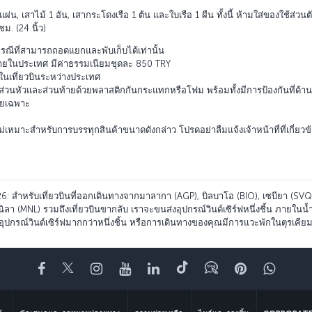
ผ่น, เสาไม้ 1 อัน, เสากระโดงเรือ 1 ต้น และใบเรือ 1 ผืน ทั้งนี้ ห้ามใส่ของใช้ส่ว
ซม. (24 นิ้ว)
ณีที่สามารถถอดแยกและพับเก็บได้เท่านั้น
ินภายในประเทศ มีค่าธรรมเนียมชุดละ 850 TRY
ในเที่ยวบินระหว่างประเทศ
มส่วนหัวและส่วนท้ายด้วยพลาสติกกันกระแทกหรือโฟม พร้อมทั้งมีการป้องกันที่ด้
โดยเฉพาะ
ม่เหมาะสำหรับการบรรทุกสินค้าขนาดดังกล่าว โปรดอย่าลืมแจ้งเจ้าหน้าที่ที่เกี่ย
026: สำหรับเที่ยวบินที่ออกเดินทางจากมาลากา (AGP), บิลบาโอ (BIO), เซบียา (SVQ)
นิลา (MNL) รวมถึงเที่ยวบินขากลับ เราจะขนส่งอุปกรณ์วินด์เซิร์ฟหนึ่งชิ้น ภายในน
ุปกรณ์วินด์เซิร์ฟมากกว่าหนึ่งชิ้น หรือการเดินทางของคุณมีการแวะพักในตุรเคียม
Facebook
Twitter
Instagram
YouTube
LinkedIn
Tiktok
บล็อก
พินเทอเรสต
What