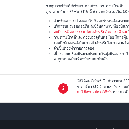
ชุดอุปกรณ์วินด์เซิร์ฟประกอบด้วย กระดานโต้คลื่น 1 แ
สูงสุดไม่เกิน 292 ซม. (115 นิ้ว) และกว้างไม่เกิน 60 
สำหรับเสากระโดงและใบเรือจะรับขนส่งเฉพาะกร
บริการขนส่งอุปกรณ์วินด์เซิร์ฟสำหรับเที่ยวบ
จะมีการคิดค่าธรรมเนียมสำหรับสัมภาระพิเศษ
กระดานโต้คลื่นจะต้องบรรจุหีบห่อโดยมีการหุ้
รวมถึงต้องขนส่งในกระเป๋าสำหรับใส่กระดาน
จำเป็นต้องทำรายการจอง
เนื่องจากเครื่องบินบางประเภทในฝูงบินของเราไ
จะถูกขนส่งในเที่ยวบินขนส่งสินค้า
ใช้ได้จนถึงวันที่ 31 ธันวาคม 2
จาการ์ตา (JKT), มาเล (MLE), มะ
ค่าใช้จ่ายอุปกรณ์กีฬา
หากคุณมีอ